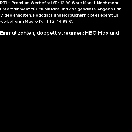
RTL+ Premium Werbefrei für 12,99 €
pro Monat.
Noch mehr
Entertainment für Musikfans und das gesamte Angebot an
Video-Inhalten, Podcasts und Hörbüchern
gibt es ebenfalls
werbefrei im
Musik-Tarif für 14,99 €.
Einmal zahlen, doppelt streamen: HBO Max und
RTL+ im Bundle
Wenn du nicht genug vom Streamen bekommst und noch mehr
Serien, Filme und Blockbuster sehen möchtest, hol dir RTL+ und HBO
Max im Bundle. Erlebe Serien-Highlights wie "Heated Rivalry", "The
Pitt" oder "House of the Dragon" und genieße das volle Angebote
beider Welten zu einem Preis. Du hast die Wahl zwischen
RTL+
Premium & HBO Max Basis mit Werbung für 11,99 € pro
Monat
und
RTL+ Premium Werbefrei & HBO Max Standard für 17,99 €
im Monat.
Keine Sorge, sollte es dir unser Angebot nicht mehr zusagen, kannst
du
jederzeit monatlich kündigen
.
Hier findest du alle
Angebotsinformationen und Vorteile in der Übersicht
.
Die besten Serien, Daily Soaps und Seifenopern