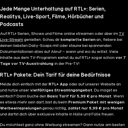
Jede Menge Unterhaltung auf RTL+: Serien,
Realitys, Live-Sport, Filme, Hörbücher und
Podcasts
Auf RTL+ Serien, Shows und Filme online streamen oder aber im
TV
Live-Stream
genießen. Schau dir
komplette Serien
an, fiebere bei
deinen liebsten Daily-Soaps mit oder staune bei spannenden
Dokumentationen alles auf Abruf – wann und wo du willst. Viele
Inhalte aus dem TV-Programm siehst du auf RTL+ sogar schon
vor 7
Tage vor TV-Ausstrahlung
in der Pre-TV!
RTL+ Pakete: Dein Tarif für deine Bedürfnisse
Melde dich einfach mit der
RTL+ App
oder auf unserer Website an
und nutze unser
vielfältiges Streamingangebot
. Du magst es
einfach? Dann buche den
Basic Tarif für 5,99 € pro Monat
. Wenn
es etwas mehr sein darf, bist du beim
Premium Paket mit wenigen
Werbeeinspielungen
genau richtig,
zahlst nur 9,99 € pro Monat
und darfst dich über exklusive Inhalte in Hülle und Fülle freuen.
Du möchtest ganz ohne Werbung streamen? Dann nutze am besten