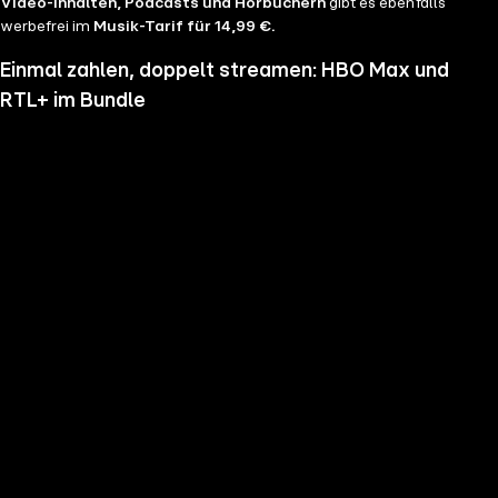
Video-Inhalten, Podcasts und Hörbüchern
gibt es ebenfalls
werbefrei im
Musik-Tarif für 14,99 €.
Einmal zahlen, doppelt streamen: HBO Max und
RTL+ im Bundle
Wenn du nicht genug vom Streamen bekommst und noch mehr
Serien, Filme und Blockbuster sehen möchtest, hol dir RTL+ und HBO
Max im Bundle. Erlebe Serien-Highlights wie "Heated Rivalry", "The
Pitt" oder "House of the Dragon" und genieße das volle Angebote
beider Welten zu einem Preis. Du hast die Wahl zwischen
RTL+
Premium & HBO Max Basis mit Werbung für 11,99 € pro
Monat
und
RTL+ Premium Werbefrei & HBO Max Standard für 17,99 €
im Monat.
Keine Sorge, sollte es dir unser Angebot nicht mehr zusagen, kannst
du
jederzeit monatlich kündigen
.
Hier findest du alle
Angebotsinformationen und Vorteile in der Übersicht
.
Die besten Serien, Daily Soaps und Seifenopern
Du möchtest Serien wie
Der Lehrer
, Brooklyn Nine Nine,
Mocro Maffia
oder
Young Sheldon
anschauen? Dann bist du auf RTL+ richtig, denn