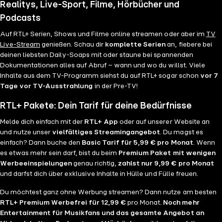
Realitys, Live-Sport, Filme, Hörbücher und
Podcasts
Auf RTL+ Serien, Shows und Filme online streamen oder aber im
TV
Live-Stream
genießen. Schau dir
komplette Serien
an, fiebere bei
deinen liebsten Daily-Soaps mit oder staune bei spannenden
Dokumentationen alles auf Abruf – wann und wo du willst. Viele
Inhalte aus dem TV-Programm siehst du auf RTL+ sogar schon
vor 7
Tage vor TV-Ausstrahlung
in der Pre-TV!
RTL+ Pakete: Dein Tarif für deine Bedürfnisse
Melde dich einfach mit der
RTL+ App
oder auf unserer Website an
und nutze unser
vielfältiges Streamingangebot
. Du magst es
einfach? Dann buche den
Basic Tarif für 5,99 € pro Monat
. Wenn
es etwas mehr sein darf, bist du beim
Premium Paket mit wenigen
Werbeeinspielungen
genau richtig,
zahlst nur 9,99 € pro Monat
und darfst dich über exklusive Inhalte in Hülle und Fülle freuen.
Du möchtest ganz ohne Werbung streamen? Dann nutze am besten
RTL+ Premium Werbefrei für 12,99 €
pro Monat.
Noch mehr
Entertainment für Musikfans und das gesamte Angebot an