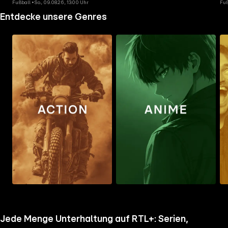
Fußball • So., 09.08.26, 13:00 Uhr
Fuß
Entdecke unsere Genres
Zum
Zum
Zu
Ordner
Ordner
Ord
gehen
gehen
geh
Jede Menge Unterhaltung auf RTL+: Serien,