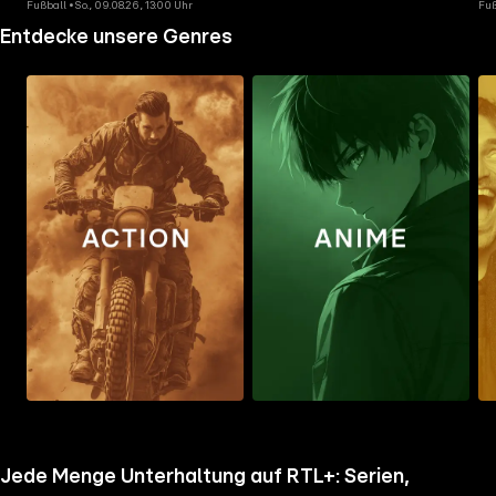
Fußball • So., 09.08.26, 13:00 Uhr
Fuß
Entdecke unsere Genres
Zum
Zum
Zu
Ordner
Ordner
Ord
gehen
gehen
geh
Jede Menge Unterhaltung auf RTL+: Serien,