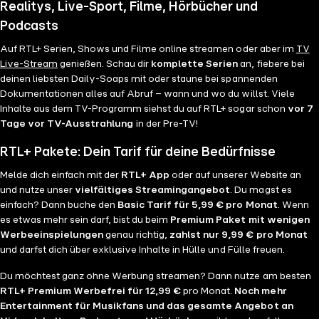
Realitys, Live-Sport, Filme, Hörbücher und
Podcasts
Auf RTL+ Serien, Shows und Filme online streamen oder aber im
TV
Live-Stream
genießen. Schau dir
komplette Serien
an, fiebere bei
deinen liebsten Daily-Soaps mit oder staune bei spannenden
Dokumentationen alles auf Abruf – wann und wo du willst. Viele
Inhalte aus dem TV-Programm siehst du auf RTL+ sogar schon
vor 7
Tage vor TV-Ausstrahlung
in der Pre-TV!
RTL+ Pakete: Dein Tarif für deine Bedürfnisse
Melde dich einfach mit der
RTL+ App
oder auf unserer Website an
und nutze unser
vielfältiges Streamingangebot
. Du magst es
einfach? Dann buche den
Basic Tarif für 5,99 € pro Monat
. Wenn
es etwas mehr sein darf, bist du beim
Premium Paket mit wenigen
Werbeeinspielungen
genau richtig,
zahlst nur 9,99 € pro Monat
und darfst dich über exklusive Inhalte in Hülle und Fülle freuen.
Du möchtest ganz ohne Werbung streamen? Dann nutze am besten
RTL+ Premium Werbefrei für 12,99 €
pro Monat.
Noch mehr
Entertainment für Musikfans und das gesamte Angebot an