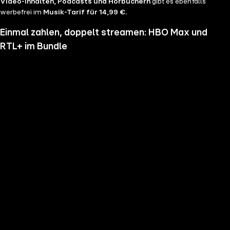
Video-Inhalten, Podcasts und Hörbüchern
gibt es ebenfalls
werbefrei im
Musik-Tarif für 14,99 €.
Einmal zahlen, doppelt streamen: HBO Max und
RTL+ im Bundle
Wenn du nicht genug vom Streamen bekommst und noch mehr
Serien, Filme und Blockbuster sehen möchtest, hol dir RTL+ und HBO
Max im Bundle. Erlebe Serien-Highlights wie "Heated Rivalry", "The
Pitt" oder "House of the Dragon" und genieße das volle Angebote
beider Welten zu einem Preis. Du hast die Wahl zwischen
RTL+
Premium & HBO Max Basis mit Werbung für 11,99 € pro
Monat
und
RTL+ Premium Werbefrei & HBO Max Standard für 17,99 €
im Monat.
Keine Sorge, sollte es dir unser Angebot nicht mehr zusagen, kannst
du
jederzeit monatlich kündigen
.
Hier findest du alle
Angebotsinformationen und Vorteile in der Übersicht
.
Die besten Serien, Daily Soaps und Seifenopern
Du möchtest Serien wie
Der Lehrer
, Brooklyn Nine Nine,
Mocro Maffia
oder
Young Sheldon
anschauen? Dann bist du auf RTL+ richtig, denn