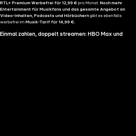
RTL+ Premium Werbefrei für 12,99 €
pro Monat.
Noch mehr
Entertainment für Musikfans und das gesamte Angebot an
Video-Inhalten, Podcasts und Hörbüchern
gibt es ebenfalls
werbefrei im
Musik-Tarif für 14,99 €.
Einmal zahlen, doppelt streamen: HBO Max und
RTL+ im Bundle
Wenn du nicht genug vom Streamen bekommst und noch mehr
Serien, Filme und Blockbuster sehen möchtest, hol dir RTL+ und HBO
Max im Bundle. Erlebe Serien-Highlights wie "Heated Rivalry", "The
Pitt" oder "House of the Dragon" und genieße das volle Angebote
beider Welten zu einem Preis. Du hast die Wahl zwischen
RTL+
Premium & HBO Max Basis mit Werbung für 11,99 € pro
Monat
und
RTL+ Premium Werbefrei & HBO Max Standard für 17,99 €
im Monat.
Keine Sorge, sollte es dir unser Angebot nicht mehr zusagen, kannst
du
jederzeit monatlich kündigen
.
Hier findest du alle
Angebotsinformationen und Vorteile in der Übersicht
.
Die besten Serien, Daily Soaps und Seifenopern