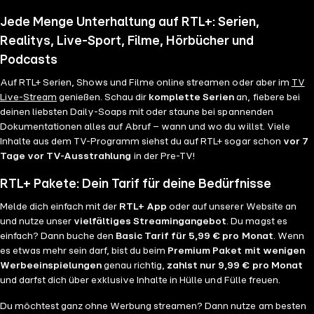
Jede Menge Unterhaltung auf RTL+: Serien,
Realitys, Live-Sport, Filme, Hörbücher und
Podcasts
Auf RTL+ Serien, Shows und Filme online streamen oder aber im
TV
Live-Stream
genießen. Schau dir
komplette Serien
an, fiebere bei
deinen liebsten Daily-Soaps mit oder staune bei spannenden
Dokumentationen alles auf Abruf – wann und wo du willst. Viele
Inhalte aus dem TV-Programm siehst du auf RTL+ sogar schon
vor 7
Tage vor TV-Ausstrahlung
in der Pre-TV!
RTL+ Pakete: Dein Tarif für deine Bedürfnisse
Melde dich einfach mit der
RTL+ App
oder auf unserer Website an
und nutze unser
vielfältiges Streamingangebot
. Du magst es
einfach? Dann buche den
Basic Tarif für 5,99 € pro Monat
. Wenn
es etwas mehr sein darf, bist du beim
Premium Paket mit wenigen
Werbeeinspielungen
genau richtig,
zahlst nur 9,99 € pro Monat
und darfst dich über exklusive Inhalte in Hülle und Fülle freuen.
Du möchtest ganz ohne Werbung streamen? Dann nutze am besten