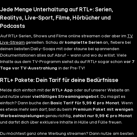
Jede Menge Unterhaltung auf RTL+: Serien,
Realitys, Live-Sport, Filme, Hörbücher und
Podcasts
Auf RTL+ Serien, Shows und Filme online streamen oder aber im
TV
Live-Stream
genießen. Schau dir
komplette Serien
an, fiebere bei
deinen liebsten Daily-Soaps mit oder staune bei spannenden
Dokumentationen alles auf Abruf – wann und wo du willst. Viele
Inhalte aus dem TV-Programm siehst du auf RTL+ sogar schon
vor 7
Tage vor TV-Ausstrahlung
in der Pre-TV!
RTL+ Pakete: Dein Tarif für deine Bedürfnisse
Melde dich einfach mit der
RTL+ App
oder auf unserer Website an
und nutze unser
vielfältiges Streamingangebot
. Du magst es
einfach? Dann buche den
Basic Tarif für 5,99 € pro Monat
. Wenn
es etwas mehr sein darf, bist du beim
Premium Paket mit wenigen
Werbeeinspielungen
genau richtig,
zahlst nur 9,99 € pro Monat
und darfst dich über exklusive Inhalte in Hülle und Fülle freuen.
Du möchtest ganz ohne Werbung streamen? Dann nutze am besten