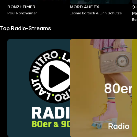
RONZHEIMER.
MORD AUF EX
{u
Paul Ronzheimer
Leonie Bartsch & Linn Schütze
Me
ve
Be
Top Radio-Streams