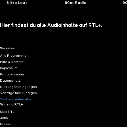
Nitro Laut
80er Radio
90
Hier findest du alle Audioinhalte auf RTL+.
RTL+ useful links.
Services
Alle Programme
Hilfe & Kontakt
Impressum
Privacy center
Datenschutz
Nutzungsbedingungen
Verträge hier kündigen
Vertrag widerrufen
Wir sind RTL+
Über RTL+
Jobs
Presse