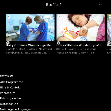
Staffel 1
Babys! Kleines Wunder - großes
Babys! Kleines Wunder - großes
Ba
Staffel 1 • Folge 1 • Svitlana | Nancy und
Staffel 1 • Folge 2 • Steffi und Chris |
Sta
Glück
Glück
Gl
René | Cindy F. - Teil 2 | Claudia und
Manuela und Ingo | Cindy F. - Teil 1
Kri
Markus
Mar
RTL+ useful links.
Services
Alle Programme
Hilfe & Kontakt
Impressum
Privacy center
Datenschutz
Nutzungsbedingungen