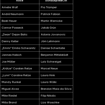
Rolle
Schauspieler/in
Amelie Wolf
Pia Trümper
André Neumann
Patrick Fabian
Basti Heuer
Martin Wernicke
Connor Passeck
Jakob Grün
„Dean“ Dejan Batic
Adonis Jovanovic
Denny Keller
Jörn Lehmann
„Emmi“ Emilia Schwanitz
Denise Schwitalle
Jannes Habich
Benjamin Mittelstädt
Joe Möller
Lutz Schweigel
„Krätze“ Carsten Retze
Marcel Neue
„Lynn“ Caroline Retze
Laura Hink
Mandy Runkel
Laura Wölki
Miguel Alvez
Brendon Maia da Silva
Mike Riedel
Filip Nikolic
Milla Brand
Liza Waschke