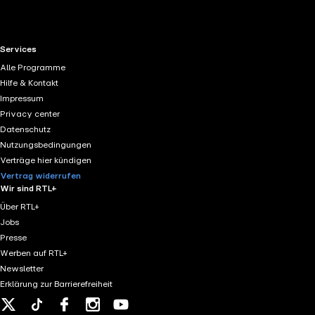
RTL+ useful links.
Services
Alle Programme
Hilfe & Kontakt
Impressum
Privacy center
Datenschutz
Nutzungsbedingungen
Verträge hier kündigen
Vertrag widerrufen
Wir sind RTL+
Über RTL+
Jobs
Presse
Werben auf RTL+
Newsletter
Erklärung zur Barrierefreiheit
X
Tiktok
Facebook
Instagram
Youtube