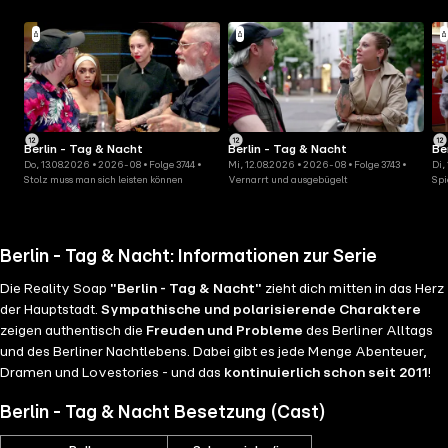
Berlin - Tag & Nacht
Berlin - Tag & Nacht
Be
Do, 13.08.2026 • 2026-08 • Folge 3744 •
Mi, 12.08.2026 • 2026-08 • Folge 3743 •
Di,
Stolz muss man sich leisten können
Vernarrt und ausgebügelt
Spi
Berlin - Tag & Nacht: Informationen zur Serie
Die Reality Soap
"Berlin - Tag & Nacht"
zieht dich mitten in das Herz
der Hauptstadt.
Sympathische und polarisierende Charaktere
zeigen authentisch die
Freuden und Probleme
des Berliner Alltags
und des Berliner Nachtlebens. Dabei gibt es jede Menge Abenteuer,
Dramen und Lovestories - und das
kontinuierlich schon seit 2011
!
Berlin - Tag & Nacht Besetzung (Cast)