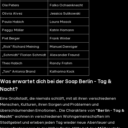
Ole Peters
Falko Ochsenknecht
Olivia Alvez
Jessica Sulikowski
Paula Habich
Laura Maack
Peggy Möller
Katrin Hamann
Piet Berger
Frank Winter
„Rick“ Richard Meining
Manuel Denniger
„Schmidti“ Florian Schmidt
Alexander Freund
Theo Habich
Randy Frahm
„Toni“ Antonia Brand
Katharina Kock
Was erwartet dich bei der Soap Berlin - Tag &
Nacht?
Eine Großstadt, die niemals schläft, mit all ihren verschiedenen
Menschen, Kulturen, ihren Sorgen und Problemen und
überschäumenden Emotionen... Die Charaktere von
"Berlin - Tag &
Nacht
" wohnen in verschiedenen Wohngemeinschaften im
Stadtgebiet und erleben jeden Tag wieder neue Abenteuer und