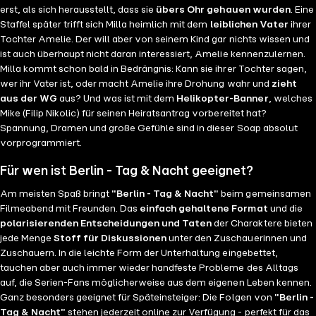
erst, als sich herausstellt, dass sie
übers Ohr gehauen wurden
. Eine
Staffel später trifft sich Milla heimlich mit dem
leiblichen Vater
ihrer
Tochter Amelie. Der will aber von seinem Kind gar nichts wissen und
ist auch überhaupt nicht daran interessiert, Amelie kennenzulernen.
Milla kommt schon bald in Bedrängnis: Kann sie ihrer Tochter sagen,
wer ihr Vater ist, oder macht Amelie ihre Drohung wahr und
zieht
aus der WG
aus? Und was ist mit dem
Helikopter-Banner
, welches
Mike (Filip Nikolic) für seinen Heiratsantrag vorbereitet hat?
Spannung, Dramen und große Gefühle sind in dieser Soap absolut
vorprogrammiert.
Für wen ist Berlin - Tag & Nacht geeignet?
Am meisten Spaß bringt
"Berlin - Tag & Nacht"
beim gemeinsamen
Filmeabend mit Freunden. Das
einfach gehaltene Format
und die
polarisierenden Entscheidungen und Taten
der Charaktere bieten
jede Menge
Stoff für Diskussionen
unter den Zuschauerinnen und
Zuschauern. In die leichte Form der Unterhaltung eingebettet,
tauchen aber auch immer wieder handfeste Probleme des Alltags
auf, die Serien-Fans möglicherweise aus dem eigenen Leben kennen.
Ganz besonders geeignet für Späteinsteiger: Die Folgen von
"Berlin -
Tag & Nacht"
stehen jederzeit online zur Verfügung - perfekt für das