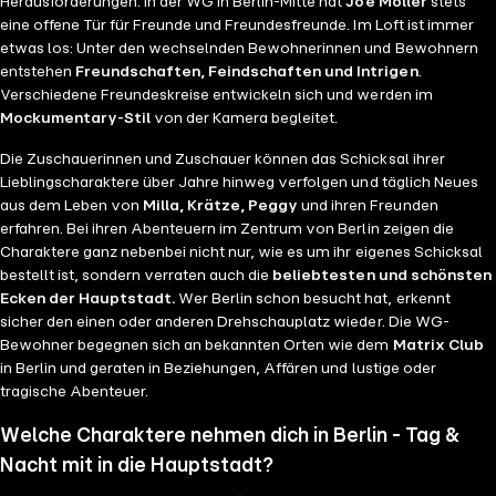
Herausforderungen. In der WG in Berlin-Mitte hat
Joe Möller
stets
eine offene Tür für Freunde und Freundesfreunde. Im Loft ist immer
etwas los: Unter den wechselnden Bewohnerinnen und Bewohnern
entstehen
Freundschaften, Feindschaften und Intrigen
.
Verschiedene Freundeskreise entwickeln sich und werden im
Mockumentary-Stil
von der Kamera begleitet.
Die Zuschauerinnen und Zuschauer können das Schicksal ihrer
Lieblingscharaktere über Jahre hinweg verfolgen und täglich Neues
aus dem Leben von
Milla, Krätze, Peggy
und ihren Freunden
erfahren. Bei ihren Abenteuern im Zentrum von Berlin zeigen die
Charaktere ganz nebenbei nicht nur, wie es um ihr eigenes Schicksal
bestellt ist, sondern verraten auch die
beliebtesten und schönsten
Ecken der Hauptstadt.
Wer Berlin schon besucht hat, erkennt
sicher den einen oder anderen Drehschauplatz wieder. Die WG-
Bewohner begegnen sich an bekannten Orten wie dem
Matrix Club
in Berlin und geraten in Beziehungen, Affären und lustige oder
tragische Abenteuer.
Welche Charaktere nehmen dich in Berlin - Tag &
Nacht mit in die Hauptstadt?