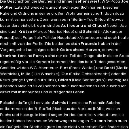
Die Geschichten der Berliner sind
immer sehenswert:
WG-Papa
Joe
Möller
(Lutz Schweigel) wünscht sich eigentlich nur ein bisschen
Ruhe und Ordnung in seiner großen Wohngemeinschaft, doch dazu
kommt es nur selten. Denn wenn es in "Berlin - Tag & Nacht" etwas
besonders viel gibt, dann sind es
Aufregung und Chaos
! Neben Joe
sind auch
Krätze
(Marcel Maurice Neue) und
Schmidti
(Alexander
Freund) seit Folge 1 ein Teil der Hauptstadt-Abenteuer und auch heute
noch mit von der Partie. Die beiden
besten Freunde
haben in der
Vergangenheit so einiges erlebt:
Gebrochene Herzen
, schwere
Krankheiten
und
Partys
sind nur ein Teil der Dinge, die in dieser Soap
regelmäßig vor die Kamera kommen. Und das betrifft den gesamten
Cast der wilden WG-Abenteuer.
Piet
(Frank Winter) und
Basti
(Martin
Wernicke),
Milla
(Liza Waschke),
Ole
(Falko Ochsenknecht) oder die
Neuzugänge
Lynn
(Laura Hink),
Chiara
(Lidia Santangelo) und
Miguel
(Brendon Maia da Silva) nehmen die Zuschauerinnen und Zuschauer
direkt mit in ihr buntes und aufregendes Leben.
Beispiele dafür gibt es viele:
Schmidti
und seine Freundin Sabrina
entkommen in der 9. Staffel frisch aus der Vorstadthölle, wo sich
Fuchs und Hase gute Nacht sagen. Ihr Hausboot ist verkauft und die
beiden haben ihren neuen Wohnwagen bezogen. Da kann ihnen auch
ein Bußgeld der Stadt die gute Laune nicht verderben. Das ändert sich