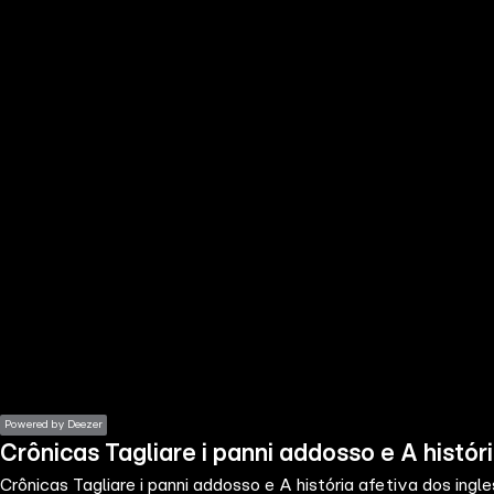
the
h page
 main
nt
the
ibility
ment
Powered by Deezer
Crônicas Tagliare i panni addosso e A histór
Crônicas Tagliare i panni addosso e A história afetiva dos ingl