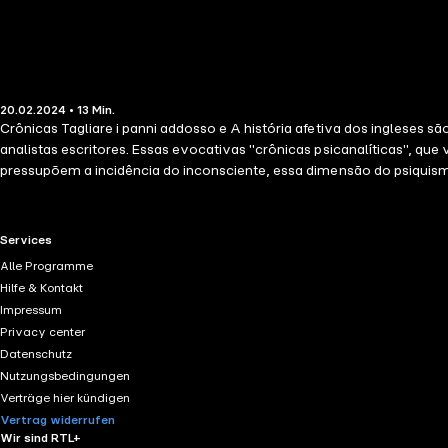
20.02.2024 • 13 Min.
Crônicas Tagliare i panni addosso e A história afetiva dos ingleses s
analistas escritores. Essas evocativas "crônicas psicanalíticas", qu
pressupõem a incidência do inconsciente, essa dimensão do psiqui
RTL+ useful links.
Services
Alle Programme
Hilfe & Kontakt
Impressum
Privacy center
Datenschutz
Nutzungsbedingungen
Verträge hier kündigen
Vertrag widerrufen
Wir sind RTL+