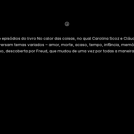
Abonnieren
Mehr
Details
ão episódios do livro No calor das coisas, no qual Carolina Scoz e Clá
e versam temas variados – amor, morte, acaso, tempo, infância, memór
smo, descoberta por Freud, que mudou de uma vez por todas a mane