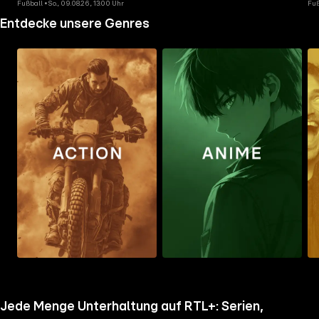
Fußball • So., 09.08.26, 13:00 Uhr
Fuß
Entdecke unsere Genres
Zum
Zum
Zu
Ordner
Ordner
Ord
gehen
gehen
geh
Jede Menge Unterhaltung auf RTL+: Serien,