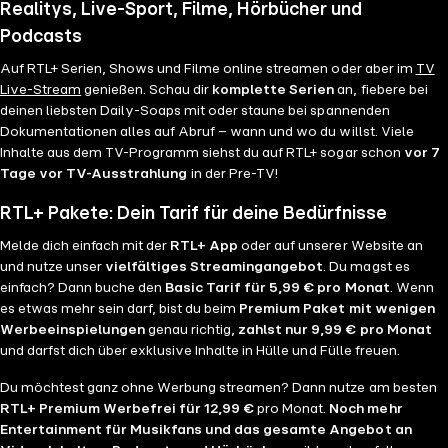
Realitys, Live-Sport, Filme, Hörbücher und
Podcasts
Auf RTL+ Serien, Shows und Filme online streamen oder aber im
TV
Live-Stream
genießen. Schau dir
komplette Serien
an, fiebere bei
deinen liebsten Daily-Soaps mit oder staune bei spannenden
Dokumentationen alles auf Abruf – wann und wo du willst. Viele
Inhalte aus dem TV-Programm siehst du auf RTL+ sogar schon
vor 7
Tage vor TV-Ausstrahlung
in der Pre-TV!
RTL+ Pakete: Dein Tarif für deine Bedürfnisse
Melde dich einfach mit der
RTL+ App
oder auf unserer Website an
und nutze unser
vielfältiges Streamingangebot
. Du magst es
einfach? Dann buche den
Basic Tarif für 5,99 € pro Monat
. Wenn
es etwas mehr sein darf, bist du beim
Premium Paket mit wenigen
Werbeeinspielungen
genau richtig,
zahlst nur 9,99 € pro Monat
und darfst dich über exklusive Inhalte in Hülle und Fülle freuen.
Du möchtest ganz ohne Werbung streamen? Dann nutze am besten
RTL+ Premium Werbefrei für 12,99 €
pro Monat.
Noch mehr
Entertainment für Musikfans und das gesamte Angebot an