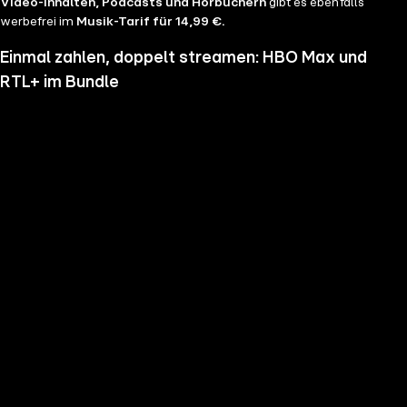
Video-Inhalten, Podcasts und Hörbüchern
gibt es ebenfalls
werbefrei im
Musik-Tarif für 14,99 €.
Einmal zahlen, doppelt streamen: HBO Max und
RTL+ im Bundle
Wenn du nicht genug vom Streamen bekommst und noch mehr
Serien, Filme und Blockbuster sehen möchtest, hol dir RTL+ und HBO
Max im Bundle. Erlebe Serien-Highlights wie "Heated Rivalry", "The
Pitt" oder "House of the Dragon" und genieße das volle Angebote
beider Welten zu einem Preis. Du hast die Wahl zwischen
RTL+
Premium & HBO Max Basis mit Werbung für 11,99 € pro
Monat
und
RTL+ Premium Werbefrei & HBO Max Standard für 17,99 €
im Monat.
Keine Sorge, sollte es dir unser Angebot nicht mehr zusagen, kannst
du
jederzeit monatlich kündigen
.
Hier findest du alle
Angebotsinformationen und Vorteile in der Übersicht
.
Die besten Serien, Daily Soaps und Seifenopern
Du möchtest Serien wie
Der Lehrer
, Brooklyn Nine Nine,
Mocro Maffia
oder
Young Sheldon
anschauen? Dann bist du auf RTL+ richtig, denn