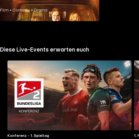
Film • Comedy • Drama
Mehr Details
Diese Live-Events erwarten euch
Konferenz - 1. Spieltag
1.