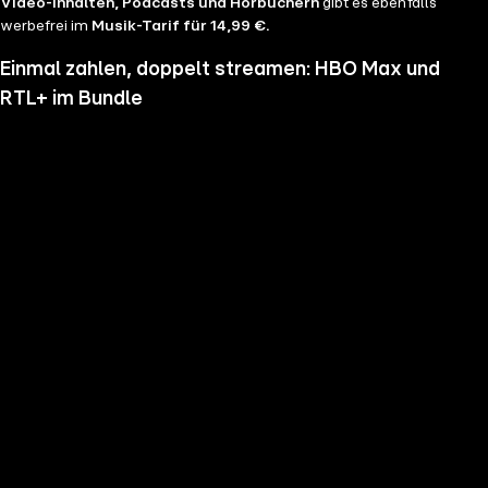
Video-Inhalten, Podcasts und Hörbüchern
gibt es ebenfalls
werbefrei im
Musik-Tarif für 14,99 €.
Einmal zahlen, doppelt streamen: HBO Max und
RTL+ im Bundle
Wenn du nicht genug vom Streamen bekommst und noch mehr
Serien, Filme und Blockbuster sehen möchtest, hol dir RTL+ und HBO
Max im Bundle. Erlebe Serien-Highlights wie "Heated Rivalry", "The
Pitt" oder "House of the Dragon" und genieße das volle Angebote
beider Welten zu einem Preis. Du hast die Wahl zwischen
RTL+
Premium & HBO Max Basis mit Werbung für 11,99 € pro
Monat
und
RTL+ Premium Werbefrei & HBO Max Standard für 17,99 €
im Monat.
Keine Sorge, sollte es dir unser Angebot nicht mehr zusagen, kannst
du
jederzeit monatlich kündigen
.
Hier findest du alle
Angebotsinformationen und Vorteile in der Übersicht
.
Die besten Serien, Daily Soaps und Seifenopern
Du möchtest Serien wie
Der Lehrer
, Brooklyn Nine Nine,
Mocro Maffia
oder
Young Sheldon
anschauen? Dann bist du auf RTL+ richtig, denn