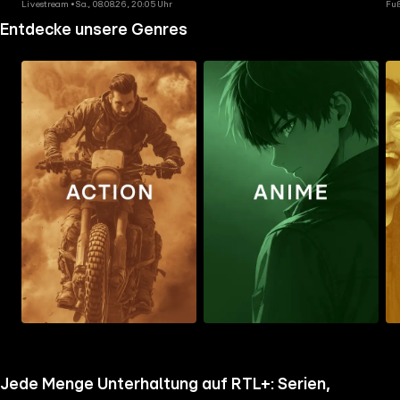
Livestream • Sa., 08.08.26, 20:05 Uhr
Fuß
Entdecke unsere Genres
Zum
Zum
Zu
Ordner
Ordner
Ord
gehen
gehen
geh
Jede Menge Unterhaltung auf RTL+: Serien,