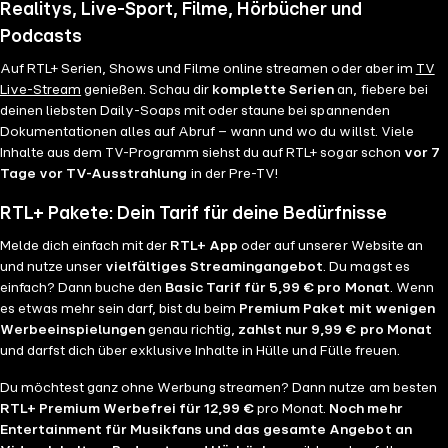
Realitys, Live-Sport, Filme, Hörbücher und
Podcasts
Auf RTL+ Serien, Shows und Filme online streamen oder aber im
TV
Live-Stream
genießen. Schau dir
komplette Serien
an, fiebere bei
deinen liebsten Daily-Soaps mit oder staune bei spannenden
Dokumentationen alles auf Abruf – wann und wo du willst. Viele
Inhalte aus dem TV-Programm siehst du auf RTL+ sogar schon
vor 7
Tage vor TV-Ausstrahlung
in der Pre-TV!
RTL+ Pakete: Dein Tarif für deine Bedürfnisse
Melde dich einfach mit der
RTL+ App
oder auf unserer Website an
und nutze unser
vielfältiges Streamingangebot
. Du magst es
einfach? Dann buche den
Basic Tarif für 5,99 € pro Monat
. Wenn
es etwas mehr sein darf, bist du beim
Premium Paket mit wenigen
Werbeeinspielungen
genau richtig,
zahlst nur 9,99 € pro Monat
und darfst dich über exklusive Inhalte in Hülle und Fülle freuen.
Du möchtest ganz ohne Werbung streamen? Dann nutze am besten
RTL+ Premium Werbefrei für 12,99 €
pro Monat.
Noch mehr
Entertainment für Musikfans und das gesamte Angebot an