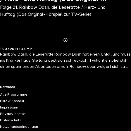
Folge 21: Rainbow Dash, die Leseratte / Herz- Und
Hörspiel zur TV-Serie)
Huftag (Das Original-Hörspiel zur TV-Serie)
Abonnieren
Mehr
16.07.2021 • 44 Min.
Details
Rainbow Dash, die Leseratte Rainbow Dash hat einen Unfall und muss
ins Krankenhaus. Sie langweilt sich schrecklich. Twilight empfiehlt ihr
einen spannenden Abenteuerroman. Rainbow aber weigert sich zu
lesen. Sie ist schließlich eine Sportlerin und keine Schlaumeierin!
Doch irgendwann ist es ihr so langweilig, dass sie das Buch doch zur
Hand nimmt. Die Geschichte von Daring Do lässt sie nicht mehr los.
RTL+ useful links.
Services
Als Rainbow aus dem Krankenhaus entlassen wird, versucht sie alles,
Alle Programme
um an das Buch heranzukommen, denn sie hat es ja noch nicht zu
Hilfe & Kontakt
Ende gelesen. Herz- und Huftag In Ponyville ist „Herz- und Huftag“.
Impressum
Apple Bloom, Sweetie Belle und Scootaloo erfahren, dass Miss
Privacy center
Cheerilee kein ganz besonderes Pony hat, mit dem sie diesen Tag
Datenschutz
verbringen kann. Also beschließen sie, ihr eins zu suchen. Big
Nutzungsbedingungen
McIntosh scheint das perfekte Pony für Miss Cheerilee zu sein, aber