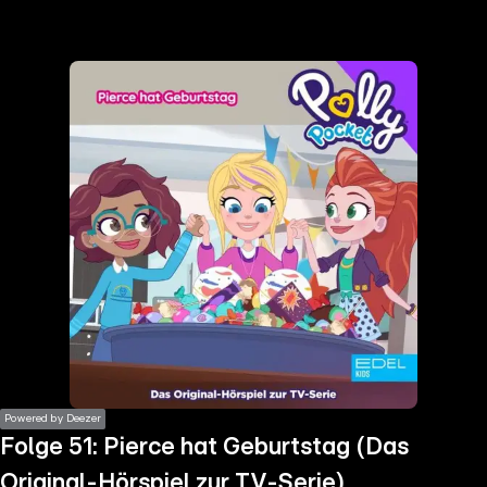
the
h page
 main
nt
the
ibility
ment
Powered by Deezer
Folge 51: Pierce hat Geburtstag (Das
Original-Hörspiel zur TV-Serie)