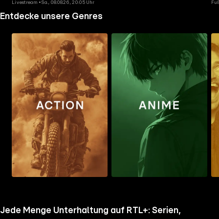
Livestream • Sa., 08.08.26, 20:05 Uhr
Fuß
Entdecke unsere Genres
Zum
Zum
Zu
Ordner
Ordner
Ord
gehen
gehen
geh
Jede Menge Unterhaltung auf RTL+: Serien,