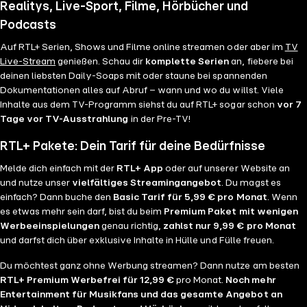
Realitys, Live-Sport, Filme, Hörbücher und
Podcasts
Auf RTL+ Serien, Shows und Filme online streamen oder aber im
TV
Live-Stream
genießen. Schau dir
komplette Serien
an, fiebere bei
deinen liebsten Daily-Soaps mit oder staune bei spannenden
Dokumentationen alles auf Abruf – wann und wo du willst. Viele
Inhalte aus dem TV-Programm siehst du auf RTL+ sogar schon
vor 7
Tage vor TV-Ausstrahlung
in der Pre-TV!
RTL+ Pakete: Dein Tarif für deine Bedürfnisse
Melde dich einfach mit der
RTL+ App
oder auf unserer Website an
und nutze unser
vielfältiges Streamingangebot
. Du magst es
einfach? Dann buche den
Basic Tarif für 5,99 € pro Monat
. Wenn
es etwas mehr sein darf, bist du beim
Premium Paket mit wenigen
Werbeeinspielungen
genau richtig,
zahlst nur 9,99 € pro Monat
und darfst dich über exklusive Inhalte in Hülle und Fülle freuen.
Du möchtest ganz ohne Werbung streamen? Dann nutze am besten
RTL+ Premium Werbefrei für 12,99 €
pro Monat.
Noch mehr
Entertainment für Musikfans und das gesamte Angebot an