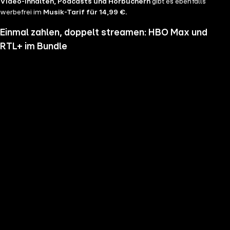
Video-Inhalten, Podcasts und Hörbüchern
gibt es ebenfalls
werbefrei im
Musik-Tarif für 14,99 €.
Einmal zahlen, doppelt streamen: HBO Max und
RTL+ im Bundle
Wenn du nicht genug vom Streamen bekommst und noch mehr
Serien, Filme und Blockbuster sehen möchtest, hol dir RTL+ und HBO
Max im Bundle. Erlebe Serien-Highlights wie "Heated Rivalry", "The
Pitt" oder "House of the Dragon" und genieße das volle Angebote
beider Welten zu einem Preis. Du hast die Wahl zwischen
RTL+
Premium & HBO Max Basis mit Werbung für 11,99 € pro
Monat
und
RTL+ Premium Werbefrei & HBO Max Standard für 17,99 €
im Monat.
Keine Sorge, sollte es dir unser Angebot nicht mehr zusagen, kannst
du
jederzeit monatlich kündigen
.
Hier findest du alle
Angebotsinformationen und Vorteile in der Übersicht
.
Die besten Serien, Daily Soaps und Seifenopern
Du möchtest Serien wie
Der Lehrer
, Brooklyn Nine Nine,
Mocro Maffia
oder
Young Sheldon
anschauen? Dann bist du auf RTL+ richtig, denn