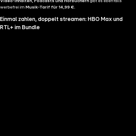
Video-Inhalten, Podcasts und Hörbüchern
gibt es ebenfalls
werbefrei im
Musik-Tarif für 14,99 €.
Einmal zahlen, doppelt streamen: HBO Max und
RTL+ im Bundle
Wenn du nicht genug vom Streamen bekommst und noch mehr
Serien, Filme und Blockbuster sehen möchtest, hol dir RTL+ und HBO
Max im Bundle. Erlebe Serien-Highlights wie "Heated Rivalry", "The
Pitt" oder "House of the Dragon" und genieße das volle Angebote
beider Welten zu einem Preis. Du hast die Wahl zwischen
RTL+
Premium & HBO Max Basis mit Werbung für 11,99 € pro
Monat
und
RTL+ Premium Werbefrei & HBO Max Standard für 17,99 €
im Monat.
Keine Sorge, sollte es dir unser Angebot nicht mehr zusagen, kannst
du
jederzeit monatlich kündigen
.
Hier findest du alle
Angebotsinformationen und Vorteile in der Übersicht
.
Die besten Serien, Daily Soaps und Seifenopern
Du möchtest Serien wie
Der Lehrer
, Brooklyn Nine Nine,
Mocro Maffia
oder
Young Sheldon
anschauen? Dann bist du auf RTL+ richtig, denn