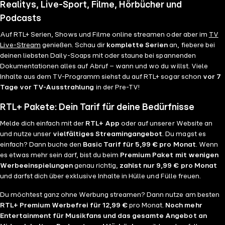
Realitys, Live-Sport, Filme, Hörbücher und
Podcasts
Auf RTL+ Serien, Shows und Filme online streamen oder aber im
TV
Live-Stream
genießen. Schau dir
komplette Serien
an, fiebere bei
deinen liebsten Daily-Soaps mit oder staune bei spannenden
Dokumentationen alles auf Abruf – wann und wo du willst. Viele
Inhalte aus dem TV-Programm siehst du auf RTL+ sogar schon
vor 7
Tage vor TV-Ausstrahlung
in der Pre-TV!
RTL+ Pakete: Dein Tarif für deine Bedürfnisse
Melde dich einfach mit der
RTL+ App
oder auf unserer Website an
und nutze unser
vielfältiges Streamingangebot
. Du magst es
einfach? Dann buche den
Basic Tarif für 5,99 € pro Monat
. Wenn
es etwas mehr sein darf, bist du beim
Premium Paket mit wenigen
Werbeeinspielungen
genau richtig,
zahlst nur 9,99 € pro Monat
und darfst dich über exklusive Inhalte in Hülle und Fülle freuen.
Du möchtest ganz ohne Werbung streamen? Dann nutze am besten
RTL+ Premium Werbefrei für 12,99 €
pro Monat.
Noch mehr
Entertainment für Musikfans und das gesamte Angebot an