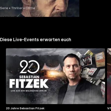
Serie • Thriller • Crime
Mehr Details
Diese Live-Events erwarten euch
20 Jahre Sebastian Fitzek
Vf