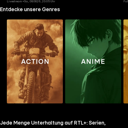
Livestream • Sa., 08.08.26, 20:05 Uhr
Fuß
Entdecke unsere Genres
Zum
Zum
Zu
Ordner
Ordner
Ord
gehen
gehen
geh
Jede Menge Unterhaltung auf RTL+: Serien,