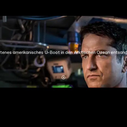
atenes amerikanisches U-Boot in den Arktischen Ozean entsandt.
Mehr
Details