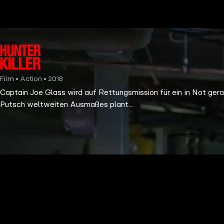
the
h page
 main
nt
the
Film • Action • 2018
ibility
Captain Joe Glass wird auf Rettungsmission für ein in Not ger
ment
Putsch weltweiten Ausmaßes plant...