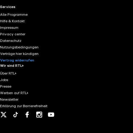
RTL+ useful links.
Services
Alle Programme
Hilfe & Kontakt
Impressum
Privacy center
Datenschutz
Nutzungsbedingungen
Verträge hier kündigen
Vertrag widerrufen
Wir sind RTL+
Über RTL+
Jobs
Presse
Werben auf RTL+
Newsletter
Erklärung zur Barrierefreiheit
X
Tiktok
Facebook
Instagram
Youtube