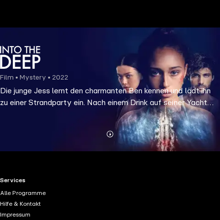
the
h page
 main
nt
the
Film • Mystery • 2022
ibility
Die junge Jess lernt den charmanten Ben kennen und lädt ihn
ment
zu einer Strandparty ein. Nach einem Drink auf seiner Yacht
findet sich Jess weit draußen auf dem Meer wieder, und ein
Albtraum beginnt...
Mehr
Details
RTL+ useful links.
Services
Alle Programme
Hilfe & Kontakt
Impressum