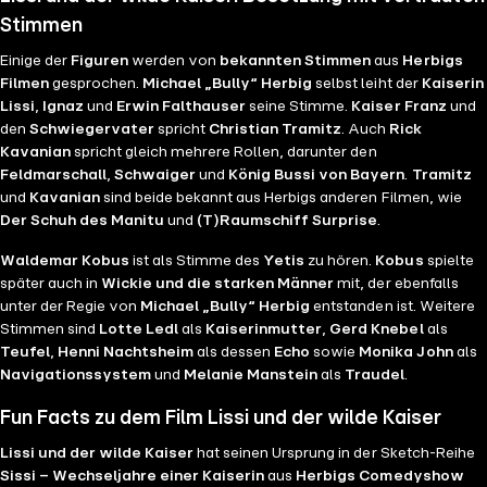
Stimmen
Einige der
Figuren
werden von
bekannten Stimmen
aus
Herbigs
Filmen
gesprochen.
Michael „Bully“ Herbig
selbst leiht der
Kaiserin
Lissi
,
Ignaz
und
Erwin Falthauser
seine Stimme.
Kaiser Franz
und
den
Schwiegervater
spricht
Christian Tramitz
. Auch
Rick
Kavanian
spricht gleich mehrere Rollen, darunter den
Feldmarschall
,
Schwaiger
und
König Bussi von Bayern
.
Tramitz
und
Kavanian
sind beide bekannt aus Herbigs anderen Filmen, wie
Der Schuh des Manitu
und
(T)Raumschiff Surprise
.
Waldemar Kobus
ist als Stimme des
Yetis
zu hören.
Kobus
spielte
später auch in
Wickie und die starken Männer
mit, der ebenfalls
unter der Regie von
Michael „Bully“ Herbig
entstanden ist. Weitere
Stimmen sind
Lotte Ledl
als
Kaiserinmutter
,
Gerd Knebel
als
Teufel
,
Henni Nachtsheim
als dessen
Echo
sowie
Monika John
als
Navigationssystem
und
Melanie Manstein
als
Traudel
.
Fun Facts zu dem Film Lissi und der wilde Kaiser
Lissi und der wilde Kaiser
hat seinen Ursprung in der Sketch-Reihe
Sissi – Wechseljahre einer Kaiserin
aus
Herbigs Comedyshow