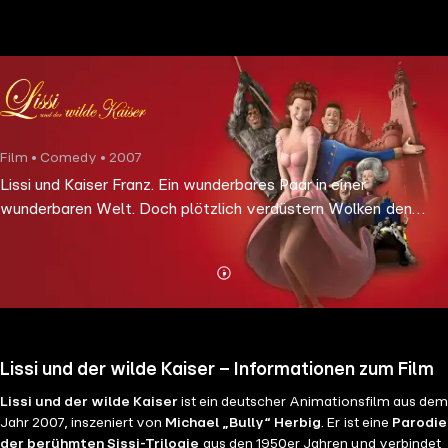
the
h page
 main
nt
the
Film • Comedy • 2007
ibility
Lissi und Kaiser Franz. Ein wunderbares Paar in einer
ment
wunderbaren Welt. Doch plötzlich verdüstern Wolken den
Himmel über Schloss Schöngrün: Kaiserin Lissi wird Opfer einer
Entführung! Der der tapfere Franzl nimmt die Verfolgung auf.
Mehr
Details
Lissi und der wilde Kaiser – Informationen zum Film
Lissi und der wilde Kaiser
ist ein deutscher Animationsfilm aus dem
Jahr 2007, inszeniert von
Michael „Bully“ Herbig
. Er ist eine
Parodie
der berühmten Sissi-Trilogie
aus den 1950er Jahren und verbindet