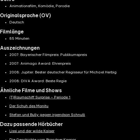
Animationsfilm, Komödie, Parodie
Originalsprache (OV)
Deutsch
Filmlänge
85 Minuten
Auszeichnungen
2007: Bayerischer Filmpreis: Publikumspreis
2007: Animago Award: Ehrenpreis
2008: Jupiter: Bester deutscher Regisseur für Michael Herbig
2008: DIVA Award: Beste Regie
Ähnliche Filme und Shows
(T)Raumschiff Surprise – Periode 1
Der Schuh des Manitu
Stefan und Bully gegen irgendson Schnulli
Dazu passende Hörbücher
Lissi und der wilde Kaiser
Die Geschichte vom Brandner Kaspar