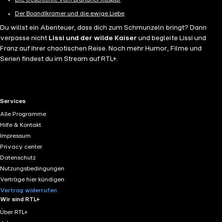
Der Boandlkramer und die ewige Liebe
Du willst ein Abenteuer, dass dich zum Schmunzeln bringt? Dann
verpasse nicht
Lissi und der wilde Kaiser
und begleite Lissi und
Franz auf ihrer chaotischen Reise. Noch mehr Humor, Filme und
Serien findest du im Stream auf RTL+.
RTL+ useful links.
Services
Alle Programme
Hilfe & Kontakt
Impressum
Privacy center
Datenschutz
Nutzungsbedingungen
Verträge hier kündigen
Vertrag widerrufen
Wir sind RTL+
Über RTL+