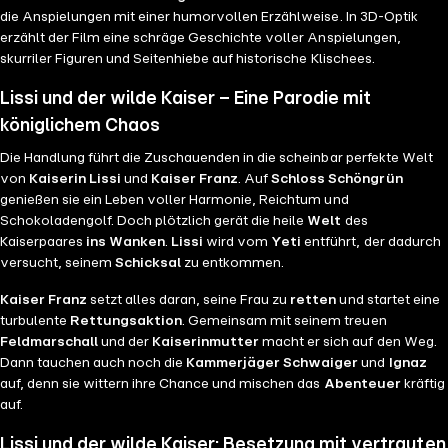
die Anspielungen mit einer humorvollen Erzählweise. In 3D-Optik
erzählt der Film eine schräge Geschichte voller Anspielungen,
skurriler Figuren und Seitenhiebe auf historische Klischees.
Lissi und der wilde Kaiser – Eine Parodie mit
königlichem Chaos
Die Handlung führt die Zuschauenden in die scheinbar perfekte Welt
von
Kaiserin Lissi
und
Kaiser Franz
. Auf
Schloss Schöngrün
genießen sie ein Leben voller Harmonie, Reichtum und
Schokoladengolf. Doch plötzlich gerät die heile
Welt
des
Kaiserpaares
ins Wanken
.
Lissi
wird vom
Yeti
entführt, der dadurch
versucht, seinem
Schicksal
zu entkommen.
Kaiser Franz
setzt alles daran, seine Frau zu
retten
und startet eine
turbulente
Rettungsaktion
. Gemeinsam mit seinem treuen
Feldmarschall
und der
Kaiserinmutter
macht er sich auf den Weg.
Dann tauchen auch noch die
Kammerjäger Schwaiger
und
Ignaz
auf, denn sie wittern ihre Chance und mischen das
Abenteuer
kräftig
auf.
Lissi und der wilde Kaiser: Besetzung mit vertrauten