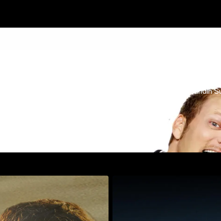
 er Witze über seinen besten Freund Hotte und seine Freundin S
Mehr
Details