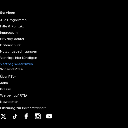
RTL+ useful links.
Services
Alle Programme
Hilfe & Kontakt
Impressum
Privacy center
Datenschutz
Nutzungsbedingungen
Verträge hier kündigen
Vertrag widerrufen
Wir sind RTL+
Über RTL+
Jobs
Presse
Werben auf RTL+
Newsletter
Erklärung zur Barrierefreiheit
X
Tiktok
Facebook
Instagram
Youtube