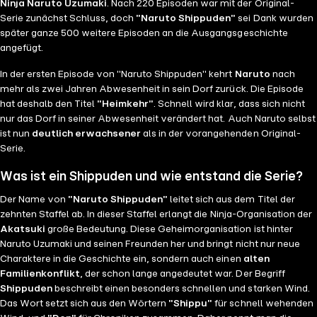
Ninja Naruto Uzumaki
. Nach 220 Episoden war mit der Original-
Serie zunächst Schluss, doch
"Naruto Shippuden"
sei Dank wurden
später ganze 500 weitere Episoden an die Ausgangsgeschichte
angefügt.
In der ersten Episode von "Naruto Shippuden" kehrt
Naruto
nach
mehr als zwei Jahren Abwesenheit in sein Dorf zurück. Die Episode
hat deshalb den Titel
"Heimkehr"
. Schnell wird klar, dass sich nicht
nur das Dorf in seiner Abwesenheit verändert hat. Auch Naruto selbst
ist nun
deutlich erwachsener
als in der vorangehenden Original-
Serie.
Was ist ein Shippuden und wie entstand die Serie?
Der Name von
"Naruto Shippuden"
leitet sich aus dem Titel der
zehnten Staffel ab. In dieser Staffel erlangt die Ninja-Organisation der
Akatsuki
große Bedeutung. Diese Geheimorganisation ist hinter
Naruto Uzumaki und seinen Freunden her und bringt nicht nur neue
Charaktere in die Geschichte ein, sondern auch einen
alten
Familienkonflikt
, der schon lange angedeutet war. Der Begriff
Shippuden
beschreibt einen besonders schnellen und starken Wind.
Das Wort setzt sich aus den Wörtern
"Shippu"
für schnell wehenden