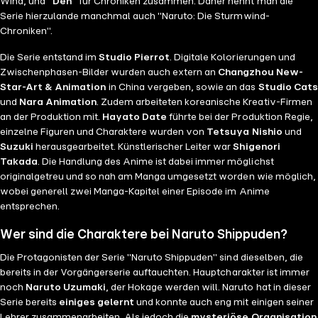
Wind, und
"Den"
für Chroniken zusammen. Daher nennt man die
Serie hierzulande manchmal auch "Naruto: Die Sturmwind-
Chroniken".
Die Serie entstand im
Studio Pierrot
. Digitale Kolorierungen und
Zwischenphasen-Bilder wurden auch extern an
Changzhou New-
Star-Art & Animation
in China vergeben, sowie an das
Studio Cats
und
Nara Animation
. Zudem arbeiteten koreanische Kreativ-Firmen
an der Produktion mit.
Hayato Date
führte bei der Produktion Regie,
einzelne Figuren und Charaktere wurden von
Tetsuya Nishio
und
Suzuki
herausgearbeitet. Künstlerischer Leiter war
Shigenori
Takada
. Die Handlung des Anime ist dabei immer möglichst
originalgetreu und so nah am Manga umgesetzt worden wie möglich,
wobei generell zwei Manga-Kapitel einer Episode im Anime
entsprechen.
Wer sind die Charaktere bei Naruto Shippuden?
Die Protagonisten der Serie "Naruto Shippuden" sind dieselben, die
bereits in der Vorgängerserie auftauchten. Hauptcharakter ist immer
noch
Naruto Uzumaki
, der Hokage werden will. Naruto hat in dieser
Serie bereits
einiges gelernt
und konnte auch eng mit einigen seiner
Lehrer zusammenarbeiten. Als jedoch die
mysteriöse Organisation