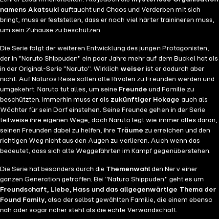
namens Akatsuki
auftaucht und Chaos und Verderben mit sich
bringt, muss er feststellen, dass er noch viel härter trainineren muss,
um sein Zuhause zu beschützen.
Die Serie folgt der weiteren Entwicklung des jungen Protagonisten,
der in "Naruto Shippuden" ein paar Jahre mehr auf dem Buckel hat als
in der Original-Serie "Naruto". Wirklich
weiser
ist er dadurch aber
nicht. Auf Naturos Reise sollen alte Rivalen zu Freunden werden und
umgekehrt. Naruto tut alles, um seine
Freunde
und Familie zu
beschützten. Immerhin muss er als
zukünftiger Hokage
auch als
Wächter für sein Dorf einstehen. Seine Freunde gehen in der Serie
teilweise ihre eigenen Wege, doch Naruto legt wie immer alles daran,
seinen Freunden dabei zu helfen, ihre
Träume
zu erreichen und den
richtigen Weg nicht aus den Augen zu verlieren. Auch wenn das
bedeutet, dass sich alte Weggefährten im Kampf gegenüberstehen.
Die Serie hat besonders durch die
Themenwahl
den Nerv einer
ganzen Generation getroffen. Bei "Naturo Shippuden" geht es um
Freundschaft, Liebe, Hass und das allgegenwärtige Thema der
Found Family,
also der selbst gewählten Familie, die einem ebenso
nah oder sogar näher steht als die echte Verwandschaft.