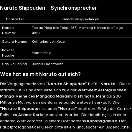
Naruto Shippuden – Synchronsprecher
Charakter
Synchronsprecher/in
Naruto
Tobias Pipig (bis Folge 487), Henning Nöhren (ab Folge
Uzumaki
488)
Sakura Haruno
Katharina von Keller
Kakashi
Martin May
Hatake
Sasuke Uchiha
Jannik Endermann
Was hat es mit Naruto auf sich?
Die Vorgängerserie von
"Naruto Shippuden"
heißt
"Naruto"
. Diese
startete 1999 und etablierte sich zu einer
weltweit erfolgreichen
Manga-Reihe
des
Mangaka Masashi Kishimoto
. Mehr als 200
Millionen Mal wurden die Sammelbände weltweit verkauft. Wie
"Naruto Shippuden"
ist auch
"Naruto"
nach dem Erfolg der Comic-
Reihe als
Anime-Serie
produziert worden. Die Handlung ist in einer
anderen Welt verortet, in einem Dorf namens
Konohagakure
. Der
Hauptprotagonist der Geschichte ist ein Kind, später ein Jugendlicher: