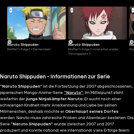
Naruto Shippuden
Naruto Shippuden
Na
Staffel 1 • Folge 1 • Die Heimkehr
Staffel 1 • Folge 2 • Und schon wieder
Sta
Trainingsplatz 3
Naruto Shippuden - Informationen zur Serie
"Naruto Shippuden"
ist die Fortsetzung der 2007 abgeschlossenen,
japanischen Manga-Anime-Serie
"Naruto"
. Im Mittelpunkt steht
weiterhin der
junge Ninjakämpfer Naruto
. Er sucht nach einer
schwierigen Kindheit mehr Anerkennung und Liebe bei seinen
Mitmenschen, deshalb möchte er
Oberhaupt seines Dorfes
werden. Naruto muss zahlreiche Proben und Abenteuer bestehen. Die
Serie
"Naruto Shippuden"
wurde zwischen 2007 und 2017
produziert und konnte national wie international viele Erfolge feiern.