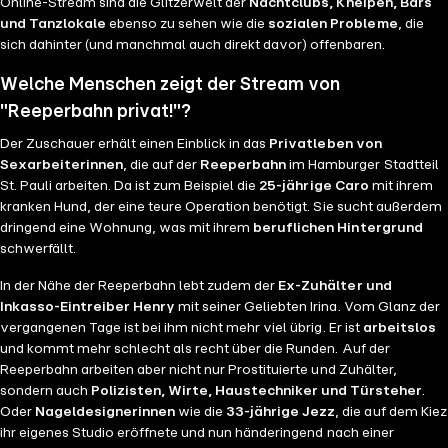
Online-Stream sind die Glitzerwelt der
Nachtclubs, Kneipen, Bars
und Tanzlokale
ebenso zu sehen wie die
sozialen Probleme
, die
sich dahinter (und manchmal auch direkt davor) offenbaren.
Welche Menschen zeigt der Stream von
"Reeperbahn privat!"?
Der Zuschauer erhält einen Einblick in das
Privatleben von
Sexarbeiterinnen
, die auf der
Reeperbahn
im Hamburger Stadtteil
St. Pauli arbeiten. Da ist zum Beispiel die
25-jährige Caro
mit ihrem
kranken Hund, der eine teure Operation benötigt. Sie sucht außerdem
dringend eine Wohnung, was mit ihrem
beruflichen Hintergrund
schwerfällt.
In der Nähe der Reeperbahn lebt zudem der
Ex-Zuhälter und
Inkasso-Eintreiber Henry
mit seiner Geliebten Irina. Vom Glanz der
vergangenen Tage ist bei ihm nicht mehr viel übrig. Er ist
arbeitslos
und kommt mehr schlecht als recht über die Runden. Auf der
Reeperbahn arbeiten aber nicht nur Prostituierte und Zuhälter,
sondern auch
Polizisten, Wirte, Haustechniker und Türsteher
.
Oder
Nageldesignerinnen
wie die
33-jährige Jezz
, die auf dem Kiez
ihr eigenes Studio eröffnete und nun händeringend nach einer