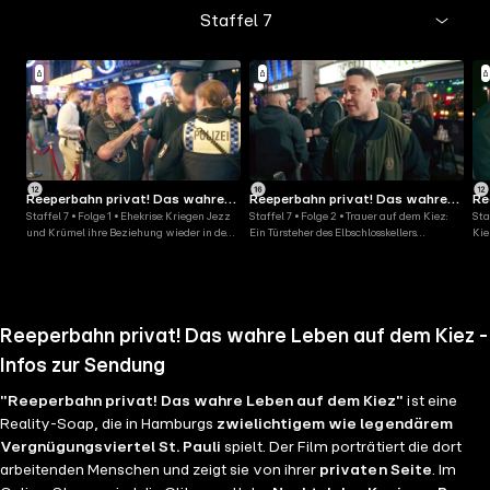
Staffel 7
Reeperbahn privat! Das wahre
Reeperbahn privat! Das wahre
Re
Staffel 7 • Folge 1 • Ehekrise: Kriegen Jezz
Staffel 7 • Folge 2 • Trauer auf dem Kiez:
Sta
Leben auf dem Kiez
Leben auf dem Kiez
Le
und Krümel ihre Beziehung wieder in den
Ein Türsteher des Elbschlosskellers
Kie
Griff?
verstirbt plötzlich
Kit
Reeperbahn privat! Das wahre Leben auf dem Kiez -
Infos zur Sendung
"Reeperbahn privat! Das wahre Leben auf dem Kiez"
ist eine
Reality-Soap, die in Hamburgs
zwielichtigem wie legendärem
Vergnügungsviertel St. Pauli
spielt. Der Film porträtiert die dort
arbeitenden Menschen und zeigt sie von ihrer
privaten Seite
. Im