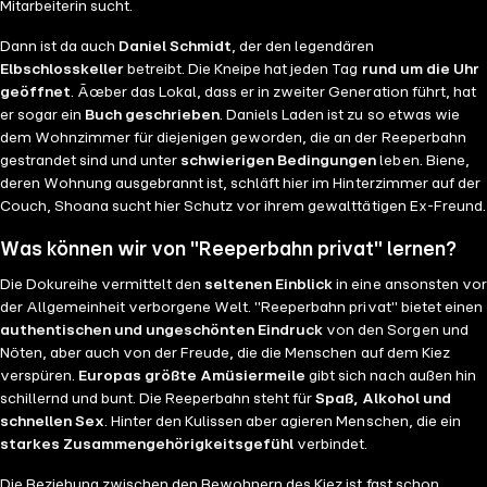
Mitarbeiterin sucht.
Dann ist da auch
Daniel Schmidt
, der den legendären
Elbschlosskeller
betreibt. Die Kneipe hat jeden Tag
rund um die Uhr
geöffnet
. Ãœber das Lokal, dass er in zweiter Generation führt, hat
er sogar ein
Buch geschrieben
. Daniels Laden ist zu so etwas wie
dem Wohnzimmer für diejenigen geworden, die an der Reeperbahn
gestrandet sind und unter
schwierigen Bedingungen
leben. Biene,
deren Wohnung ausgebrannt ist, schläft hier im Hinterzimmer auf der
Couch, Shoana sucht hier Schutz vor ihrem gewalttätigen Ex-Freund.
Was können wir von "Reeperbahn privat" lernen?
Die Dokureihe vermittelt den
seltenen Einblick
in eine ansonsten vor
der Allgemeinheit verborgene Welt. "Reeperbahn privat" bietet einen
authentischen und ungeschönten Eindruck
von den Sorgen und
Nöten, aber auch von der Freude, die die Menschen auf dem Kiez
verspüren.
Europas größte Amüsiermeile
gibt sich nach außen hin
schillernd und bunt. Die Reeperbahn steht für
Spaß, Alkohol und
schnellen Sex
. Hinter den Kulissen aber agieren Menschen, die ein
starkes Zusammengehörigkeitsgefühl
verbindet.
Die Beziehung zwischen den Bewohnern des Kiez ist fast schon