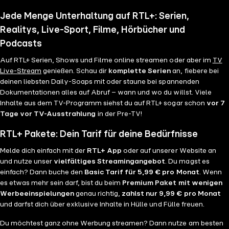
Jede Menge Unterhaltung auf RTL+: Serien,
Realitys, Live-Sport, Filme, Hörbücher und
Podcasts
Auf RTL+ Serien, Shows und Filme online streamen oder aber im
TV
Live-Stream
genießen. Schau dir
komplette Serien
an, fiebere bei
deinen liebsten Daily-Soaps mit oder staune bei spannenden
Dokumentationen alles auf Abruf – wann und wo du willst. Viele
Inhalte aus dem TV-Programm siehst du auf RTL+ sogar schon
vor 7
Tage vor TV-Ausstrahlung
in der Pre-TV!
RTL+ Pakete: Dein Tarif für deine Bedürfnisse
Melde dich einfach mit der
RTL+ App
oder auf unserer Website an
und nutze unser
vielfältiges Streamingangebot
. Du magst es
einfach? Dann buche den
Basic Tarif für 5,99 € pro Monat
. Wenn
es etwas mehr sein darf, bist du beim
Premium Paket mit wenigen
Werbeeinspielungen
genau richtig,
zahlst nur 9,99 € pro Monat
und darfst dich über exklusive Inhalte in Hülle und Fülle freuen.
Du möchtest ganz ohne Werbung streamen? Dann nutze am besten