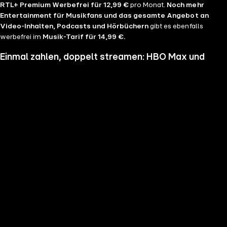
RTL+ Premium Werbefrei für 12,99 €
pro Monat.
Noch mehr
Entertainment für Musikfans und das gesamte Angebot an
Video-Inhalten, Podcasts und Hörbüchern
gibt es ebenfalls
werbefrei im
Musik-Tarif für 14,99 €.
Einmal zahlen, doppelt streamen: HBO Max und
RTL+ im Bundle
Wenn du nicht genug vom Streamen bekommst und noch mehr
Serien, Filme und Blockbuster sehen möchtest, hol dir RTL+ und HBO
Max im Bundle. Erlebe Serien-Highlights wie "Heated Rivalry", "The
Pitt" oder "House of the Dragon" und genieße das volle Angebote
beider Welten zu einem Preis. Du hast die Wahl zwischen
RTL+
Premium & HBO Max Basis mit Werbung für 11,99 € pro
Monat
und
RTL+ Premium Werbefrei & HBO Max Standard für 17,99 €
im Monat.
Keine Sorge, sollte es dir unser Angebot nicht mehr zusagen, kannst
du
jederzeit monatlich kündigen
.
Hier findest du alle
Angebotsinformationen und Vorteile in der Übersicht
.
Die besten Serien, Daily Soaps und Seifenopern