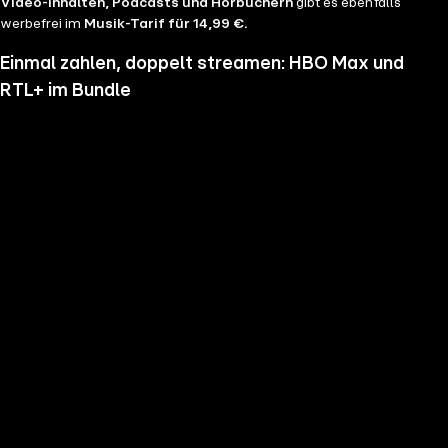
Video-Inhalten, Podcasts und Hörbüchern
gibt es ebenfalls
werbefrei im
Musik-Tarif für 14,99 €.
Einmal zahlen, doppelt streamen: HBO Max und
RTL+ im Bundle
Wenn du nicht genug vom Streamen bekommst und noch mehr
Serien, Filme und Blockbuster sehen möchtest, hol dir RTL+ und HBO
Max im Bundle. Erlebe Serien-Highlights wie "Heated Rivalry", "The
Pitt" oder "House of the Dragon" und genieße das volle Angebote
beider Welten zu einem Preis. Du hast die Wahl zwischen
RTL+
Premium & HBO Max Basis mit Werbung für 11,99 € pro
Monat
und
RTL+ Premium Werbefrei & HBO Max Standard für 17,99 €
im Monat.
Keine Sorge, sollte es dir unser Angebot nicht mehr zusagen, kannst
du
jederzeit monatlich kündigen
.
Hier findest du alle
Angebotsinformationen und Vorteile in der Übersicht
.
Die besten Serien, Daily Soaps und Seifenopern
Du möchtest Serien wie
Der Lehrer
, Brooklyn Nine Nine,
Mocro Maffia
oder
Young Sheldon
anschauen? Dann bist du auf RTL+ richtig, denn