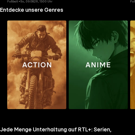
Fußball • So., 09.08.26, 13:00 Uhr
Fuß
Entdecke unsere Genres
Zum
Zum
Zu
Ordner
Ordner
Ord
gehen
gehen
geh
Jede Menge Unterhaltung auf RTL+: Serien,