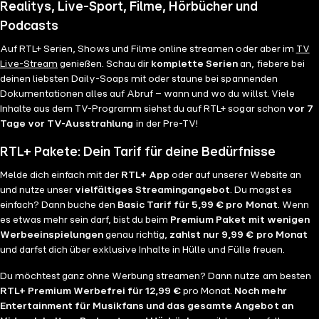
Realitys, Live-Sport, Filme, Hörbücher und
Podcasts
Auf RTL+ Serien, Shows und Filme online streamen oder aber im
TV
Live-Stream
genießen. Schau dir
komplette Serien
an, fiebere bei
deinen liebsten Daily-Soaps mit oder staune bei spannenden
Dokumentationen alles auf Abruf – wann und wo du willst. Viele
Inhalte aus dem TV-Programm siehst du auf RTL+ sogar schon
vor 7
Tage vor TV-Ausstrahlung
in der Pre-TV!
RTL+ Pakete: Dein Tarif für deine Bedürfnisse
Melde dich einfach mit der
RTL+ App
oder auf unserer Website an
und nutze unser
vielfältiges Streamingangebot
. Du magst es
einfach? Dann buche den
Basic Tarif für 5,99 € pro Monat
. Wenn
es etwas mehr sein darf, bist du beim
Premium Paket mit wenigen
Werbeeinspielungen
genau richtig,
zahlst nur 9,99 € pro Monat
und darfst dich über exklusive Inhalte in Hülle und Fülle freuen.
Du möchtest ganz ohne Werbung streamen? Dann nutze am besten
RTL+ Premium Werbefrei für 12,99 €
pro Monat.
Noch mehr
Entertainment für Musikfans und das gesamte Angebot an