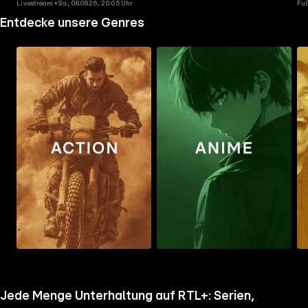
Livestream • Sa., 08.08.26, 20:05 Uhr
Fuß
Entdecke unsere Genres
Zum
Zum
Zu
Ordner
Ordner
Ord
gehen
gehen
geh
Jede Menge Unterhaltung auf RTL+: Serien,