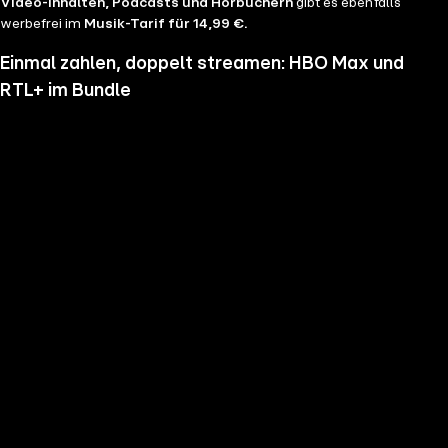
Video-Inhalten, Podcasts und Hörbüchern
gibt es ebenfalls
werbefrei im
Musik-Tarif für 14,99 €.
Einmal zahlen, doppelt streamen: HBO Max und
RTL+ im Bundle
Wenn du nicht genug vom Streamen bekommst und noch mehr
Serien, Filme und Blockbuster sehen möchtest, hol dir RTL+ und HBO
Max im Bundle. Erlebe Serien-Highlights wie "Heated Rivalry", "The
Pitt" oder "House of the Dragon" und genieße das volle Angebote
beider Welten zu einem Preis. Du hast die Wahl zwischen
RTL+
Premium & HBO Max Basis mit Werbung für 11,99 € pro
Monat
und
RTL+ Premium Werbefrei & HBO Max Standard für 17,99 €
im Monat.
Keine Sorge, sollte es dir unser Angebot nicht mehr zusagen, kannst
du
jederzeit monatlich kündigen
.
Hier findest du alle
Angebotsinformationen und Vorteile in der Übersicht
.
Die besten Serien, Daily Soaps und Seifenopern
Du möchtest Serien wie
Der Lehrer
, Brooklyn Nine Nine,
Mocro Maffia
oder
Young Sheldon
anschauen? Dann bist du auf RTL+ richtig, denn