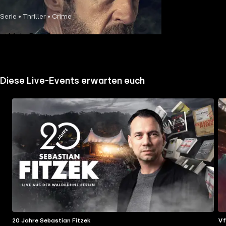
Serie • Thriller • Crime
Mehr Details
Diese Live-Events erwarten euch
20 Jahre Sebastian Fitzek
Vf