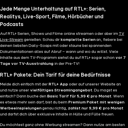
Jede Menge Unterhaltung auf RTL+: Serien,
Realitys, Live-Sport, Filme, Hörbücher und
Podcasts
Auf RTL+ Serien, Shows und Filme online streamen oder aber im
TV
Live-Stream
genießen. Schau dir
komplette Serien
an, fiebere bei
deinen liebsten Daily-Soaps mit oder staune bei spannenden
Dokumentationen alles auf Abruf – wann und wo du willst. Viele
Inhalte aus dem TV-Programm siehst du auf RTL+ sogar schon
vor 7
Tage vor TV-Ausstrahlung
in der Pre-TV!
RTL+ Pakete: Dein Tarif für deine Bedürfnisse
Melde dich einfach mit der
RTL+ App
oder auf unserer Website an
und nutze unser
vielfältiges Streamingangebot
. Du magst es
einfach? Dann buche den
Basic Tarif für 5,99 € pro Monat
. Wenn
es etwas mehr sein darf, bist du beim
Premium Paket mit wenigen
Werbeeinspielungen
genau richtig,
zahlst nur 9,99 € pro Monat
und darfst dich über exklusive Inhalte in Hülle und Fülle freuen.
Du möchtest ganz ohne Werbung streamen? Dann nutze am besten