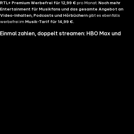
RTL+ Premium Werbefrei für 12,99 €
pro Monat.
Noch mehr
Entertainment für Musikfans und das gesamte Angebot an
Video-Inhalten, Podcasts und Hörbüchern
gibt es ebenfalls
werbefrei im
Musik-Tarif für 14,99 €.
Einmal zahlen, doppelt streamen: HBO Max und
RTL+ im Bundle
Wenn du nicht genug vom Streamen bekommst und noch mehr
Serien, Filme und Blockbuster sehen möchtest, hol dir RTL+ und HBO
Max im Bundle. Erlebe Serien-Highlights wie "Heated Rivalry", "The
Pitt" oder "House of the Dragon" und genieße das volle Angebote
beider Welten zu einem Preis. Du hast die Wahl zwischen
RTL+
Premium & HBO Max Basis mit Werbung für 11,99 € pro
Monat
und
RTL+ Premium Werbefrei & HBO Max Standard für 17,99 €
im Monat.
Keine Sorge, sollte es dir unser Angebot nicht mehr zusagen, kannst
du
jederzeit monatlich kündigen
.
Hier findest du alle
Angebotsinformationen und Vorteile in der Übersicht
.
Die besten Serien, Daily Soaps und Seifenopern