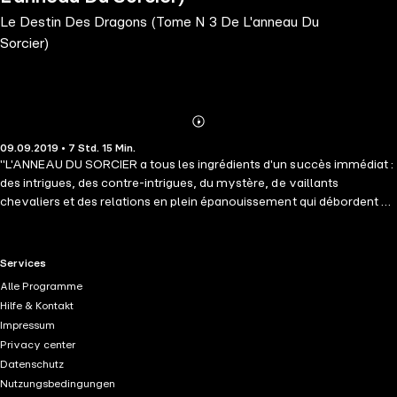
Le Destin Des Dragons (Tome N 3 De L'anneau Du
Sorcier)
Abonnieren
Mehr
09.09.2019 • 7 Std. 15 Min.
Details
"L'ANNEAU DU SORCIER a tous les ingrédients d'un succès immédiat :
des intrigues, des contre-intrigues, du mystère, de vaillants
chevaliers et des relations en plein épanouissement qui débordent de
cœurs brisés, de tromperies et de trahisons. Ce roman vous distraira
pendant des heures et satisfera toutes les tranches d'âge. A ajouter à
la bibliothèque permanente de tous les lecteurs d'heroic fantasy."
RTL+ useful links.
Services
(Books and Movie Reviews, Roberto Mattos) LE DESTIN DES
Alle Programme
DRAGONS (Tome n°3 de l'Anneau du Sorcier) nous emmène plus loin
Hilfe & Kontakt
dans l'initiation guerrière épique de Thor, qui traverse la Mer de Feu
Impressum
vers l'Île des Brumes du dragon. C'est un endroit sans pitié où se
Privacy center
trouvent les meilleurs guerriers du monde, et les pouvoirs et les
Datenschutz
capacités de Thor s'accroissent au cours de son entraînement. Ses
Nutzungsbedingungen
amitiés s'enrichissent elles aussi, car lui et ses amis affrontent des