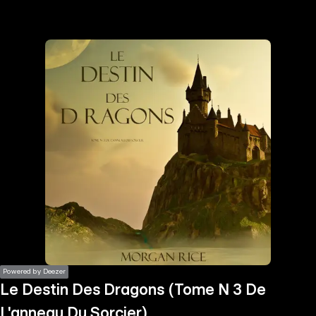
the
h page
 main
nt
the
ibility
ment
Powered by Deezer
Le Destin Des Dragons (Tome N 3 De
L'anneau Du Sorcier)