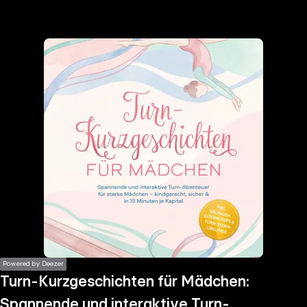
the
h page
 main
nt
the
ibility
ment
Powered by Deezer
Turn-Kurzgeschichten für Mädchen:
Spannende und interaktive Turn-