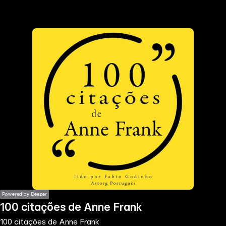
the
h page
 main
nt
the
ibility
ment
Powered by Deezer
100 citações de Anne Frank
100 citações de Anne Frank