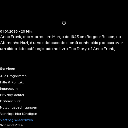
Abonnieren
Mehr
01.01.2020 • 20 Min.
Details
Anne Frank, que morreu em Março de 1945 em Bergen-Belsen, na
Alemanha Nazi, é uma adolescente alemã conhecida por escrever
um diário. Isto está registado no livro The Diary of Anne Frank,
escrito durante os dois anos em que esteve escondida com a sua
família em Amesterdão, Holanda, então sob ocupação alemã, a fim
de evitar o Holocausto. Estas 100 citações visam dar acesso a uma
RTL+ useful links.
Services
vida exemplar e espantosa ou a uma obra monumental através de
Alle Programme
uma selecção dos seus pensamentos mais marcantes, num formato
Hilfe & Kontakt
acessível a todos. Uma citação é mais do que um excerto de um
Impressum
discurso, pode ser um traço da mente, um resumo de um
Privacy center
pensamento complexo, uma máxima, uma abertura para uma
Datenschutz
reflexão mais profunda.
Nutzungsbedingungen
Verträge hier kündigen
Vertrag widerrufen
Wir sind RTL+