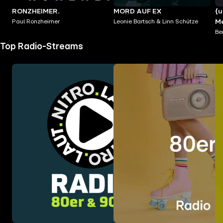
RONZHEIMER.
MORD AUF EX
{u
Paul Ronzheimer
Leonie Bartsch & Linn Schütze
Me
ve
Be
Top Radio-Streams