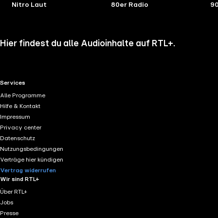
Nitro Laut
80er Radio
90
Hier findest du alle Audioinhalte auf RTL+.
RTL+ useful links.
Services
Alle Programme
Hilfe & Kontakt
Impressum
Privacy center
Datenschutz
Nutzungsbedingungen
Verträge hier kündigen
Vertrag widerrufen
Wir sind RTL+
Über RTL+
Jobs
Presse