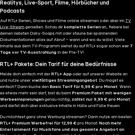
Realitys, Live-Sport, Filme, Hörbücher und
Podcasts
Auf RTL+ Serien, Shows und Filme online streamen oder aber im
TV
Live-Stream
genießen. Schau dir
komplette Serien
an, fiebere bei
deinen liebsten Daily-Soaps mit oder staune bei spannenden
Dokumentationen alles auf Abruf – wann und wo du willst. Viele
Inhalte aus dem TV-Programm siehst du auf RTL+ sogar schon
vor 7
Tage vor TV-Ausstrahlung
in der Pre-TV!
RTL+ Pakete: Dein Tarif für deine Bedürfnisse
Melde dich einfach mit der
RTL+ App
oder auf unserer Website an
und nutze unser
vielfältiges Streamingangebot
. Du magst es
einfach? Dann buche den
Basic Tarif für 5,99 € pro Monat
. Wenn
es etwas mehr sein darf, bist du beim
Premium Paket mit wenigen
Werbeeinspielungen
genau richtig,
zahlst nur 9,99 € pro Monat
und darfst dich über exklusive Inhalte in Hülle und Fülle freuen.
Du möchtest ganz ohne Werbung streamen? Dann nutze am besten
RTL+ Premium Werbefrei für 12,99 €
pro Monat.
Noch mehr
Entertainment für Musikfans und das gesamte Angebot an