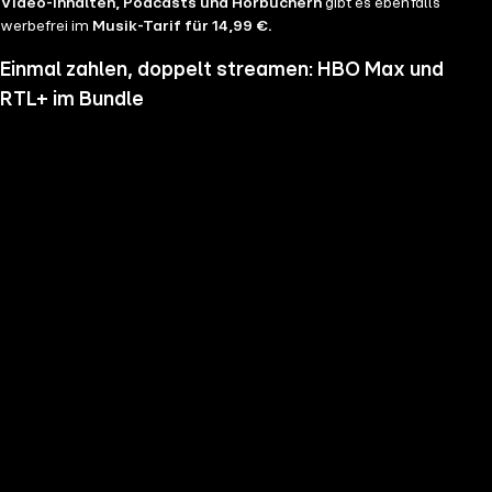
Video-Inhalten, Podcasts und Hörbüchern
gibt es ebenfalls
werbefrei im
Musik-Tarif für 14,99 €.
Einmal zahlen, doppelt streamen: HBO Max und
RTL+ im Bundle
Wenn du nicht genug vom Streamen bekommst und noch mehr
Serien, Filme und Blockbuster sehen möchtest, hol dir RTL+ und HBO
Max im Bundle. Erlebe Serien-Highlights wie "Heated Rivalry", "The
Pitt" oder "House of the Dragon" und genieße das volle Angebote
beider Welten zu einem Preis. Du hast die Wahl zwischen
RTL+
Premium & HBO Max Basis mit Werbung für 11,99 € pro
Monat
und
RTL+ Premium Werbefrei & HBO Max Standard für 17,99 €
im Monat.
Keine Sorge, sollte es dir unser Angebot nicht mehr zusagen, kannst
du
jederzeit monatlich kündigen
.
Hier findest du alle
Angebotsinformationen und Vorteile in der Übersicht
.
Die besten Serien, Daily Soaps und Seifenopern
Du möchtest Serien wie
Der Lehrer
, Brooklyn Nine Nine,
Mocro Maffia
oder
Young Sheldon
anschauen? Dann bist du auf RTL+ richtig, denn