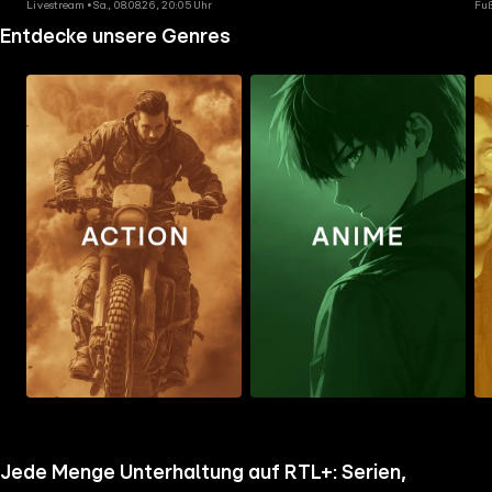
Livestream • Sa., 08.08.26, 20:05 Uhr
Fuß
Entdecke unsere Genres
Zum
Zum
Zu
Ordner
Ordner
Ord
gehen
gehen
geh
Jede Menge Unterhaltung auf RTL+: Serien,