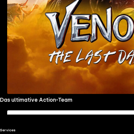
Mehr
Das ultimative Action-Team
Details
RTL+ useful links.
Services