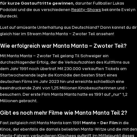
für kurze Gastauftritte gewinnen
, darunter Fußballer Lukas
Podolski und die aus verschiedenen
Reality-Shows
bekannte Evelyn
Burdecki.
Lust auf amüsante Unterhaltung aus Deutschland? Dann kannst du dir
gleich hier im Stream Manta Manta – Zwoter Teil ansehen!
Wie erfolgreich war Manta Manta – Zwoter Teil?
Mit Manta Manta – Zwoter Teil gelang Til Schweiger ein
durchschlagender Erfolg, der die Verkaufszahlen des Kultfilms aus
dem Jahr 1991 noch übertraf. Mit 230.000 verkauften Tickets am
Startwochenende legte die Komödie den besten Start eines
deutschen Films im Jahr 2023 hin und erreichte schließlich eine
beeindruckende Zahl von 1,25 Millionen Kinobesucherinnen und -
besuchern. Der erste Film Manta Manta hatte es 1991 auf „nur“ 1,2
Millionen gebracht.
Gibt es noch mehr Filme wie Manta Manta Teil 2?
Fast zeitgleich mit Manta Manta kam 1991
Manta – Der Film
in die
Kinos, der ebenfalls die damals beliebten Manta-Witze und die mit den
Manta-Fahrern verbundenen Klischees aufgriff. Im Mittelpunkt dieses