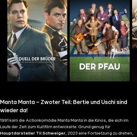
Mehr
Mehr
Me
Details
Details
Det
Manta Manta – Zwoter Teil: Bertie und Uschi sind
wieder da!
1991 kam die Actionkomödie Manta Manta in die Kinos, die sich im
Laufe der Zeit zum Kultfilm entwickelte. Grund genug für
Hauptdarsteller Til Schweiger
, 2023 eine Fortsetzung zu drehen,