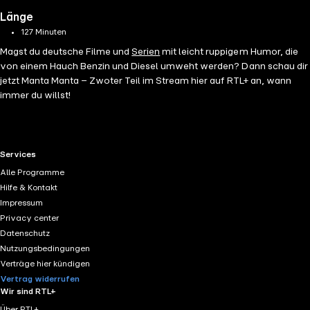
Länge
127 Minuten
Magst du deutsche Filme und
Serien
mit leicht ruppigem Humor, die
von einem Hauch Benzin und Diesel umweht werden? Dann schau dir
jetzt Manta Manta – Zwoter Teil im Stream hier auf RTL+ an, wann
immer du willst!
RTL+ useful links.
Services
Alle Programme
Hilfe & Kontakt
Impressum
Privacy center
Datenschutz
Nutzungsbedingungen
Verträge hier kündigen
Vertrag widerrufen
Wir sind RTL+
Über RTL+