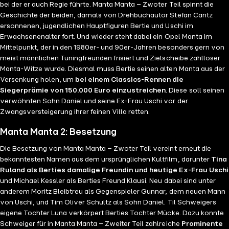
bei der er auch Regie führte. Manta Manta – Zwoter Teil spinnt die
Geschichte der beiden, damals von Drehbuchautor Stefan Cantz
ersonnenen, jugendlichen Hauptfiguren Bertie und Uschi im
Erwachsenenalter fort. Und wieder steht dabei ein Opel Manta im
Mittelpunkt, der in den 1980er- und 90er-Jahren besonders gern von
meist männlichen Tuningfreunden frisiert und Zielscheibe zahlloser
Manta-Witze wurde. Diesmal muss Bertie seinen alten Manta aus der
Versenkung holen, um
bei einem Classics-Rennen die
Siegerprämie von 150.000 Euro einzustreichen
. Diese soll seinen
verwöhnten Sohn Daniel und seine Ex-Frau Uschi vor der
Zwangsversteigerung ihrer feinen Villa retten.
Manta Manta 2: Besetzung
Die Besetzung von Manta Manta – Zwoter Teil vereint erneut die
bekanntesten Namen aus dem ursprünglichen Kultfilm, darunter
Tina
Ruland als Berties damalige Freundin und heutige Ex-Frau Uschi
und Michael Kessler als Berties Freund Klausi. Neu dabei sind unter
anderem Moritz Bleibtreu als Gegenspieler Gunnar, dem neuen Mann
von Uschi, und Tim Oliver Schultz als Sohn Daniel. Til Schweigers
eigene Tochter Luna verkörpert Berties Tochter Mücke. Dazu konnte
Schweiger für in Manta Manta – Zweiter Teil zahlreiche
Prominente