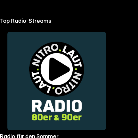
Top Radio-Streams
the
h page
 main
nt
the
ibility
ment
Radio für den Sommer