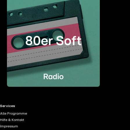
RTL+ useful links.
Services
Alle Programme
Hilfe & Kontakt
Impressum