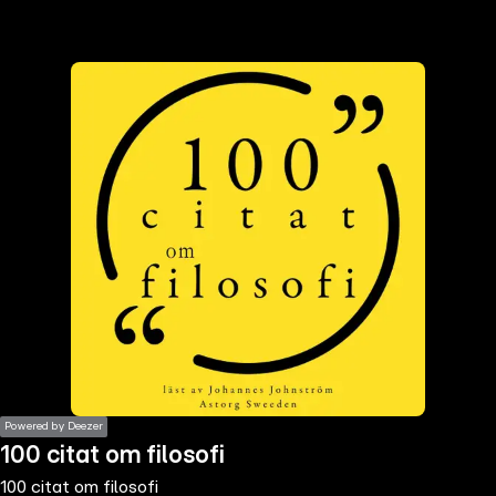
the
h page
 main
nt
the
ibility
ment
Powered by Deezer
100 citat om filosofi
100 citat om filosofi