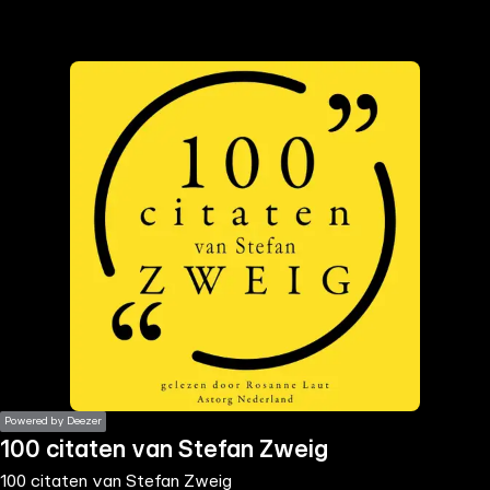
the
h page
 main
nt
the
ibility
ment
Powered by Deezer
100 citaten van Stefan Zweig
100 citaten van Stefan Zweig