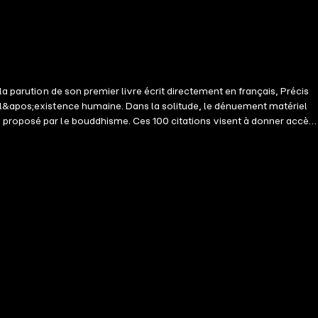
a parution de son premier livre écrit directement en français, Précis
e l&apos;existence humaine. Dans la solitude, le dénuement matériel
e proposé par le bouddhisme. Ces 100 citations visent à donner accès
&apos;un extrait d&apos;un propos, ce peut être un trait