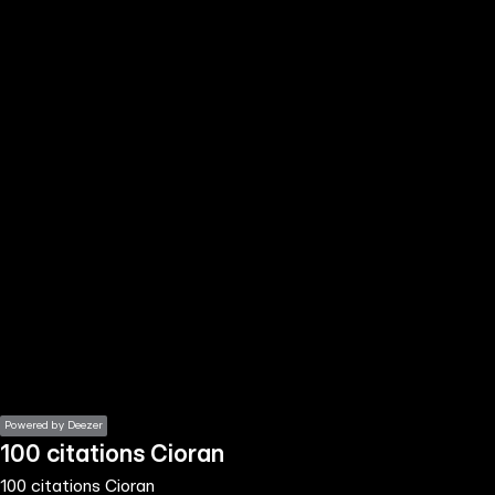
the
h page
 main
nt
the
ibility
ment
Powered by Deezer
100 citations Cioran
100 citations Cioran