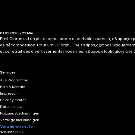
01.01.2020 • 22 Min.
Emil Cioran est un philosophe, poète et écrivain roumain, d&apos;expre
de décomposition. Pour Emil Cioran, il ne s&apos;agit pas uniquement
et ce retrait des divertissements modernes, s&apos;établit alors un
à son œuvre monumentale par une sélection de ses pensées les plus ma
d&apos;esprit, un résumé d&apos;une pensée complexe, une maxime, 
RTL+ useful links.
Services
Alle Programme
Hilfe & Kontakt
Impressum
Privacy center
Datenschutz
Nutzungsbedingungen
Verträge hier kündigen
Vertrag widerrufen
Wir sind RTL+