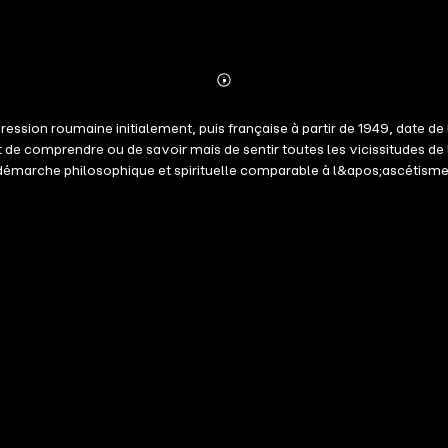
Abonnieren
Mehr
Details
ssion roumaine initialement, puis française à partir de 1949, date de l
 de comprendre ou de savoir mais de sentir toutes les vicissitudes d
e démarche philosophique et spirituelle comparable à l&apos;ascétism
rquantes, dans un format accessible à tous. Une citation est plus qu
une ouverture sur une réflexion plus profonde.