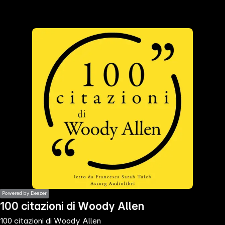
the
h page
 main
nt
the
ibility
ment
Powered by Deezer
100 citazioni di Woody Allen
100 citazioni di Woody Allen