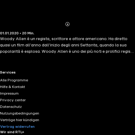
Abonnieren
Mehr
01.01.2020 • 20 Min.
Details
Woody Allen è un regista, scrittore e attore americano. Ha diretto
quasi un film all'anno dall'inizio degli anni Settanta, quando la sua
popolarità è esplosa. Woody Allen è uno dei più noti e prolifici registi
americani degli ultimi quarant'anni. La commedia delle buone
maniere è innegabilmente il suo campo preferito, anche se a volte si
cimenta in altri generi. Ha vinto numerosi premi cinematografici, tra
RTL+ useful links.
Services
cui quattro Oscar per la miglior regia e la migliore sceneggiatura
Alle Programme
originale. Queste 100 citazioni mirano a fornire l'accesso alla sua
Hilfe & Kontakt
opera monumentale attraverso una selezione dei suoi pensieri più
Impressum
suggestivi, in un formato accessibile a tutti. Una citazione è più di un
Privacy center
estratto di un discorso, può essere un colpo di mente, una sintesi di
Datenschutz
un pensiero complesso, una massima, un'apertura a una riflessione
Nutzungsbedingungen
più profonda.
Verträge hier kündigen
Vertrag widerrufen
Wir sind RTL+