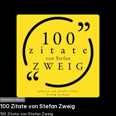
the
h page
 main
nt
the
ibility
ment
Powered by Deezer
100 Zitate von Stefan Zweig
100 Zitate von Stefan Zweig