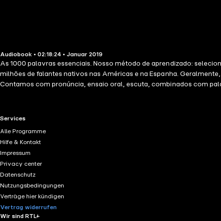
Audiobook • 02:18:24 • Januar 2019
As 1000 palavras essenciais. Nosso método de aprendizado: selecion
milhões de falantes nativos nas Américas e na Espanha. Geralmente,
Contamos com pronúncia, ensaio oral, escuta, combinados com palav
eficaz. O objetivo final é conseguir um nível suficiente em um idiom
RTL+ useful links.
Services
Alle Programme
Hilfe & Kontakt
Impressum
Privacy center
Datenschutz
Nutzungsbedingungen
Verträge hier kündigen
Vertrag widerrufen
Wir sind RTL+