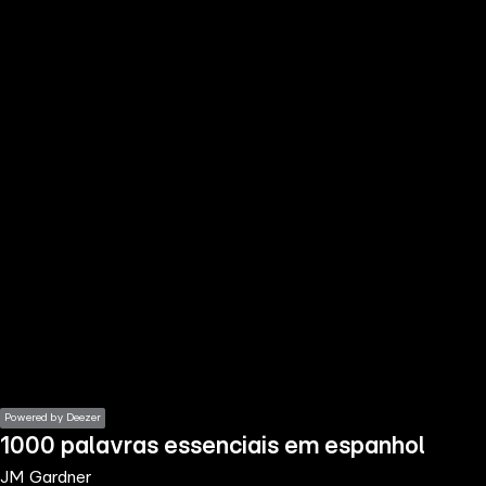
the
h page
 main
nt
the
ibility
ment
Powered by Deezer
1000 palavras essenciais em espanhol
JM Gardner