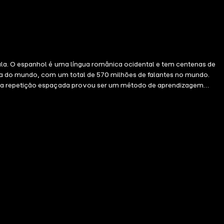
ala. O espanhol é uma língua românica ocidental e tem centenas de
ada do mundo, com um total de 570 milhões de falantes no mundo.
s, a repetição espaçada provou ser um método de aprendizagem
para sobreviver em situações da vida cotidiana.