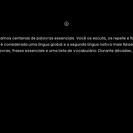
Abonnieren
Mehr
Details
amos centenas de palavras essenciais. Você os escuta, os repete e f
 é considerada uma língua global e a segunda língua nativa mais fal
ras, frases essenciais e uma lista de vocabulário. Durante década
a para poder manter conversas simples, para entender trocas simples, 