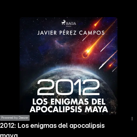
the
h page
 main
nt
the
ibility
ment
Powered by Deezer
2012: Los enigmas del apocalipsis
maya