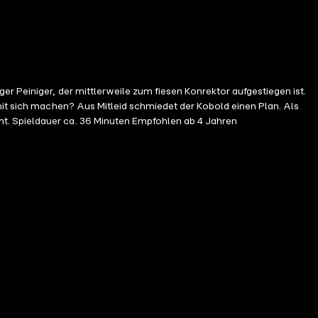
r Peiniger, der mittlerweile zum fiesen Konrektor aufgestiegen ist.
mit sich machen? Aus Mitleid schmiedet der Kobold einen Plan. Als
Bernd wieder einmal zu weit geht, greift Pumuckl ein – und sorgt dafür, dass das wahre Gesicht des alten Klassenkameraden ans Licht kommt. Spieldauer ca. 36 Minuten Empfohlen ab 4 Jahren