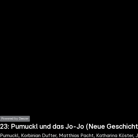
the
h page
 main
nt
the
ibility
ment
Powered by Deezer
23: Pumuckl und das Jo-Jo (Neue Geschich
Pumuckl, Korbinian Dufter, Matthias Pacht, Katharina Köster, J