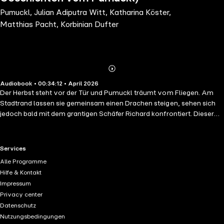
Pumuckl, Julian Adiputra Witt, Katharina Köster,
Matthias Pacht, Korbinian Dufter
Abonnieren
Mehr
Audiobook • 00:34:12 • April 2026
Details
Der Herbst steht vor der Tür und Pumuckl träumt vom Fliegen. Am
Stadtrand lassen sie gemeinsam einen Drachen steigen, sehen sich
jedoch bald mit dem grantigen Schäfer Richard konfrontiert. Dieser
kann ungebetene Besucher auf seiner Weide gar nicht leiden. Als
plötzlich ein Modellflugzeug über Pumuckls Kopf braust, wird sein
Traum vom Fliegen doch noch wahr! Der Kobold klettert hinein und
RTL+ useful links.
Services
hebt tatsächlich ab. Doch der Flug endet im Desaster: Das Flugzeug
Alle Programme
stürzt ab und von Pumuckl fehlt jede Spur. Eder sucht verzweifelt
Hilfe & Kontakt
nach ihm, findet aber nur ein Stück seiner grünen Hose. Ist Pumuckl
Impressum
für immer verloren gegangen? Spieldauer ca. 34 Minuten Empfohlen
Privacy center
ab 4 Jahren
Datenschutz
Nutzungsbedingungen