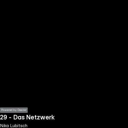
the
h page
 main
nt
the
ibility
ment
Powered by Deezer
29 - Das Netzwerk
Nika Lubitsch