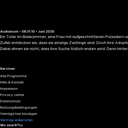
Audiobook • 08:31:10 • Juni 2026
Ein Toter im Badezimmer, eine Frau mit aufgeschnittenen Pulsadern und e
Zufall entdecken sie, dass sie eineiige Zwillinge sind. Doch ihre Ado
Dabei ahnen sie nicht, dass ihre Suche tödlich enden wird. Denn hint
Geheimnisse um jeden Preis schützen will. Der Psychothriller führt 
keinem Mord zurückschreckt.
RTL+ useful links.
Services
Alle Programme
Hilfe & Kontakt
Impressum
Privacy center
Datenschutz
Nutzungsbedingungen
Verträge hier kündigen
Vertrag widerrufen
Wir sind RTL+