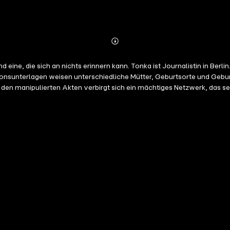
Abonnieren
Mehr
Details
ine, die sich an nichts erinnern kann. Tonka ist Journalistin in Berlin.
ptionsunterlagen weisen unterschiedliche Mütter, Geburtsorte und Gebu
er den manipulierten Akten verbirgt sich ein mächtiges Netzwerk, das 
in die Abgründe eines perfiden Systems, dessen Wurzeln bis zu einem