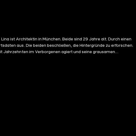
 Lina ist Architektin in München. Beide sind 29 Jahre alt. Durch einen
rtsdaten aus. Die beiden beschließen, die Hintergründe zu erforschen.
seit Jahrzehnten im Verborgenen agiert und seine grausamen
 verhängnisvollen Sommertag im Jahr 1975 zurückreichen und das vor