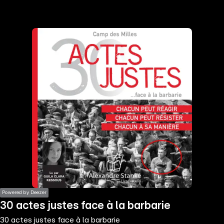
the
h page
 main
nt
the
ibility
ment
Powered by Deezer
30 actes justes face à la barbarie
30 actes justes face à la barbarie