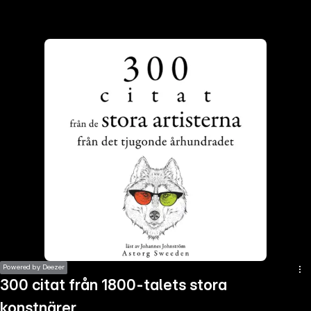
the
h page
 main
nt
the
ibility
ment
Powered by Deezer
300 citat från 1800-talets stora
konstnärer