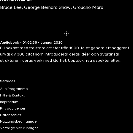
Bruce Lee, George Bernard Shaw, Groucho Marx
Abonnieren
Mehr
Audiobook • 01:02:36 • Januar 2020
Details
Bli bekant med tre stora artister från 1900-talet genom ett noggrant
urval av 300 citat som introducerar deras idéer och avgränsar
strukturen i deras verk med klarhet. Upptäck nya aspekter eller
fördjupa dig i tankarna hos Bruce Lee, George Bernard Shaw,
Groucho Marx, för att utvidga ditt sinne och din kunskap om vår
kultur.
RTL+ useful links.
Services
Alle Programme
Hilfe & Kontakt
Impressum
Privacy center
Datenschutz
Nutzungsbedingungen
Verträge hier kündigen