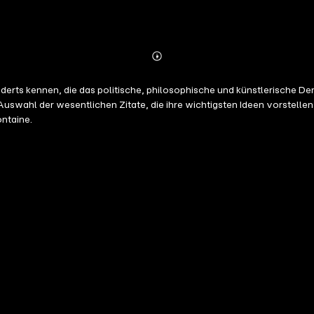
Abonnieren
Mehr
Details
underts kennen, die das politische, philosophische und künstlerische D
r Auswahl der wesentlichen Zitate, die ihre wichtigsten Ideen vorstell
ontaine.