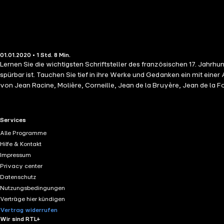
01.01.2020 • 1 Std. 8 Min.
Lernen Sie die wichtigsten Schriftsteller des französischen 17. Jahrh
spürbar ist. Tauchen Sie tief in ihre Werke und Gedanken ein mit eine
von Jean Racine, Molière, Corneille, Jean de la Bruyère, Jean de la F
RTL+ useful links.
Services
Alle Programme
Hilfe & Kontakt
Impressum
Privacy center
Datenschutz
Nutzungsbedingungen
Verträge hier kündigen
Vertrag widerrufen
Wir sind RTL+