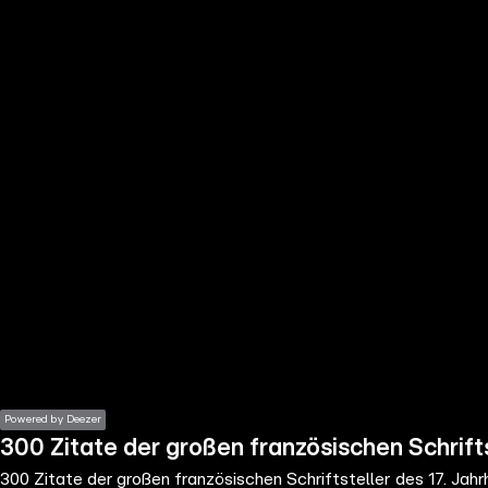
the
h page
 main
nt
the
ibility
ment
Powered by Deezer
300 Zitate der großen französischen Schrift
300 Zitate der großen französischen Schriftsteller des 17. Jah