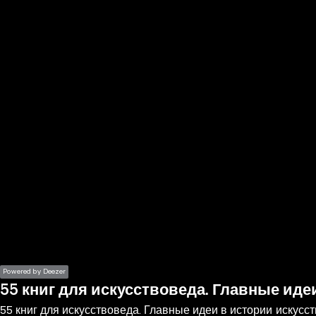
the
h page
 main
nt
the
ibility
ment
Powered by Deezer
55 книг для искусствоведа. Главные иде
55 книг для искусствоведа. Главные идеи в истории искусст