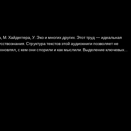
 М. Хайдеггера, У. Эко и многих других. Этот труд — идеальная
кусствознания. Структура текстов этой аудиокниги позволяет не
дохновлял, с кем они спорили и как мыслили. Выделение ключевых
я искусствоведа» незаменимым помощником для каждого, кто изучает