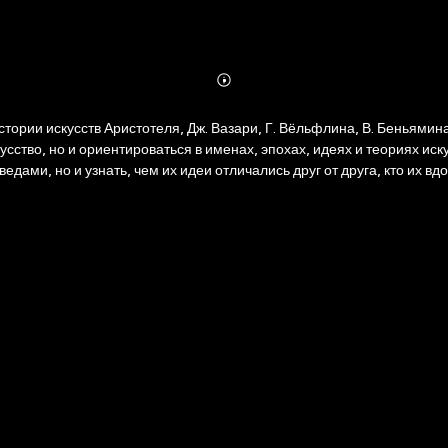
Abonnieren
Mehr
Details
ории искусств Аристотеля, Дж. Вазари, Г. Вёльфлина, В. Беньямина,
кусство, но и ориентироваться в именах, эпохах, идеях и теориях ис
ами, но и узнать, чем их идеи отличались друг от друга, кто их в
роизведений и главных тезисов — все это делает книгу «55 книг дл