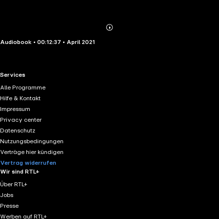
Abonnieren
Mehr
Audiobook • 00:12:37 • April 2021
Details
RTL+ useful links.
Services
Alle Programme
Hilfe & Kontakt
Impressum
Privacy center
Datenschutz
Nutzungsbedingungen
Verträge hier kündigen
Vertrag widerrufen
Wir sind RTL+
Über RTL+
Jobs
Presse
Werben auf RTL+