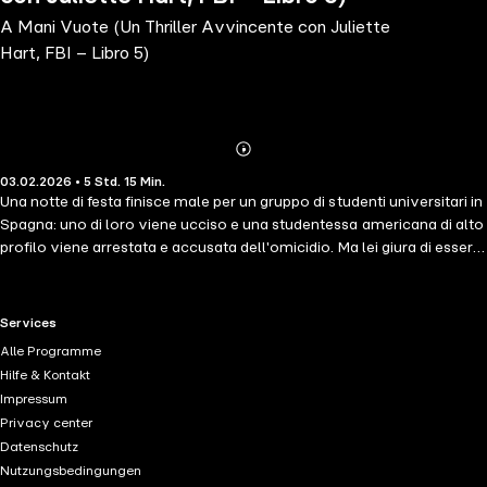
A Mani Vuote (Un Thriller Avvincente con Juliette
Hart, FBI – Libro 5)
Abonnieren
Mehr
03.02.2026 • 5 Std. 15 Min.
Details
Una notte di festa finisce male per un gruppo di studenti universitari in
Spagna: uno di loro viene ucciso e una studentessa americana di alto
profilo viene arrestata e accusata dell'omicidio. Ma lei giura di essere
innocente, e l'Agente Speciale dell'FBI Juliette Hart, a capo di una
squadra che dà la caccia a killer internazionali, sospetta che dietro ci
possa essere un serial killer — e che potrebbe essere in attesa di
RTL+ useful links.
Services
colpire di nuovo. "Un capolavoro di thriller e mistero". —Books and
Alle Programme
Movie Reviews, Roberto Mattos (su Once Gone) ⭐⭐⭐⭐⭐ A MANI
Hilfe & Kontakt
VUOTE è il Libro #5 di una nuova serie tanto attesa dell'autore
Impressum
bestseller #1 e bestseller USA Today Blake Pierce, il cui bestseller
Privacy center
Once Gone (un download gratuito) ha ricevuto oltre 7.000 recensioni
Datenschutz
a cinque stelle. L'Agente Speciale dell'FBI Juliette Hart sperava di
Nutzungsbedingungen
lasciarsi alle spalle l'oscurità del suo passato e di non tornare mai più