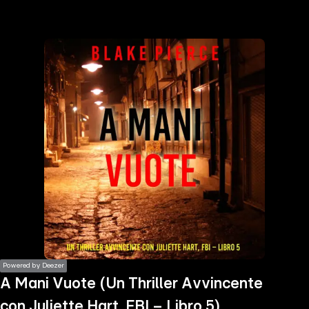
the
h page
 main
nt
the
ibility
ment
Powered by Deezer
A Mani Vuote (Un Thriller Avvincente
con Juliette Hart, FBI – Libro 5)