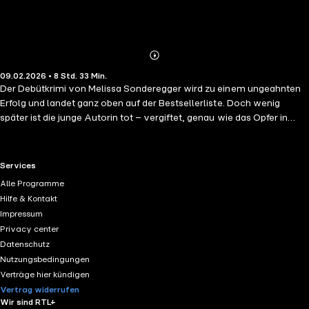
Abonnieren
Mehr
09.02.2026 • 8 Std. 33 Min.
Details
Der Debütkrimi von Melissa Sonderegger wird zu einem ungeahnten
Erfolg und landet ganz oben auf der Bestsellerliste. Doch wenig
später ist die junge Autorin tot – vergiftet, genau wie das Opfer in
ihrem Roman. Als die Verlagsräume verwüstet werden und eine von
Andrinas Kolleginnen verschwindet, ist schnell klar, dass die Tat
etwas mit dem Verlag zu tun haben muss. Da sich die Verlegerin
RTL+ useful links.
Services
immer seltsamer verhält, geht Andrina der Sache selbst auf den
Alle Programme
Grund und gerät damit in den Fokus des Täters . . .
Hilfe & Kontakt
Impressum
Privacy center
Datenschutz
Nutzungsbedingungen
Verträge hier kündigen
Vertrag widerrufen
Wir sind RTL+